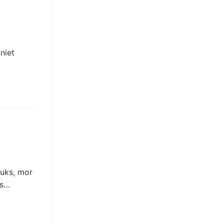
niet
zuks, mor
As…