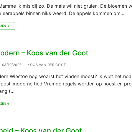
me ik mis dij zo. De mais wil niet gruien. De bloemen wi
De eerappels binnen niks weerd. De appels kommen om…
EZEN →
odern – Koos van der Goot
03/10/2008
KOOS VAN DER GOOT
ern Wiestoe nog woarst het vinden moest? Ik wiet het noa
e post-moderne tied Vremde regels worden op hoest en pro
ang t…
EZEN →
heid – Koos van der Goot