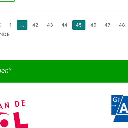
chten
E
1
…
42
43
44
45
46
47
48
nering
NDE
men”