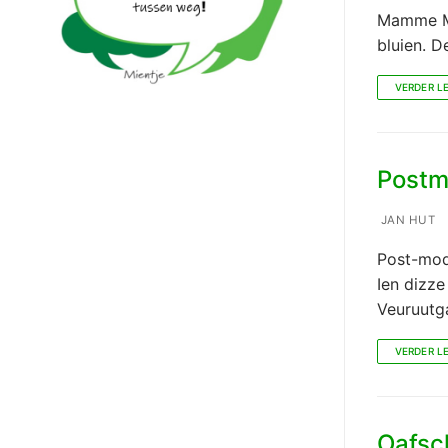
Mamme Mam
bluien. 
VERDER L
Postm
JAN HUT
Post-mod
Ien dizz
Veuruutg
VERDER L
Oafsc