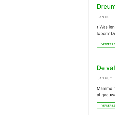
Dreum
JAN HUT
t Was ien
lopen? D
VERDER L
De val
JAN HUT
Mamme ha
al gaauw
VERDER L