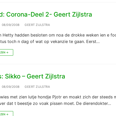
: Corona-Deel 2- Geert Zijlstra
08/09/2008
GEERT ZIJLSTRA
n Hetty hadden besloten om noa de drokke weken ien e fo
tus toch n dag of wat op vekanzie te gaan. Eerst…
EZEN →
 Sikko – Geert Zijlstra
08/09/2008
GEERT ZIJLSTRA
wies met zien lutje hondje Pjotr en moakt zich der steeds 
ver dat t beestje zo voak pissen moet. De dierendokter…
EZEN →