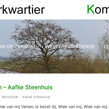
OM OP VERHOAL
WESTERKWARTIER(S)
L
n – Aafke Steenhuis
08/10/2008
AAFKE STEENHUIS
iek van mij Venien, ik bezet dij, Wiek van mij, Wiek van mij.