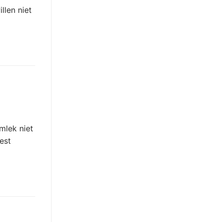
llen niet
mlek niet
est