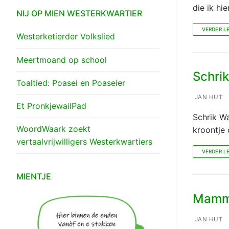
die ik hi
NIJ OP MIEN WESTERKWARTIER
VERDER L
Westerketierder Volkslied
Meertmoand op school
Schrik
Toaltied: Poasei en Poaseier
JAN HUT
Et PronkjewailPad
Schrik Wa
WoordWaark zoekt
kroontje 
vertaalvrijwilligers Westerkwartiers
VERDER L
MIENTJE
Mamme
JAN HUT