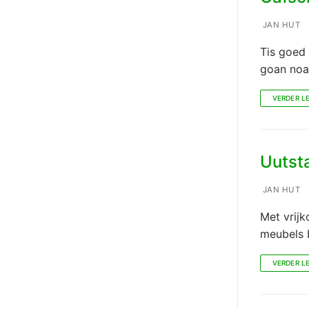
JAN HUT
Tis goed 
goan noar
VERDER L
Uutst
JAN HUT
Met vrij
meubels 
VERDER L