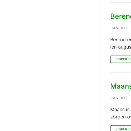
Berend
JAN HUT
Berend e
ien augus
VERDER L
Maans:
JAN HUT
Maans is 
zörgen o
VERDER L