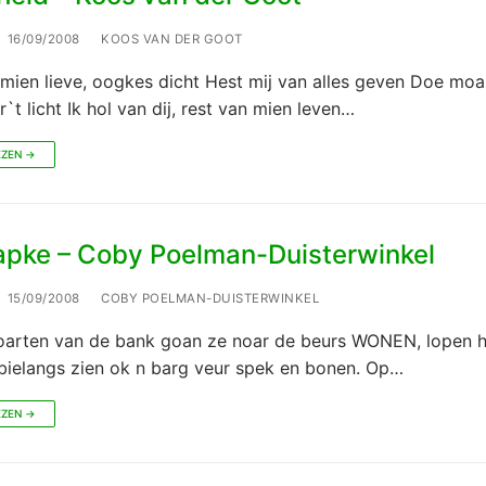
16/09/2008
KOOS VAN DER GOOT
mien lieve, oogkes dicht Hest mij van alles geven Doe moa
`t licht Ik hol van dij, rest van mien leven…
EZEN →
apke – Coby Poelman-Duisterwinkel
15/09/2008
COBY POELMAN-DUISTERWINKEL
koarten van de bank goan ze noar de beurs WONEN, lopen h
bielangs zien ok n barg veur spek en bonen. Op…
EZEN →