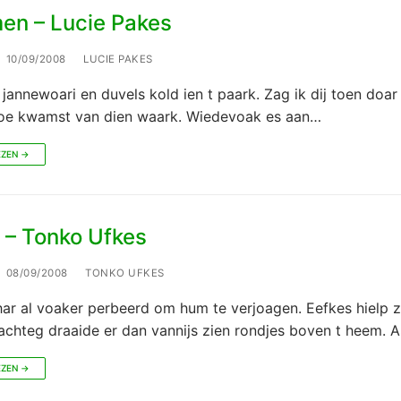
en – Lucie Pakes
10/09/2008
LUCIE PAKES
 jannewoari en duvels kold ien t paark. Zag ik dij toen doar 
oe kwamst van dien waark. Wiedevoak es aan…
EZEN →
 – Tonko Ufkes
08/09/2008
TONKO UFKES
r al voaker perbeerd om hum te verjoagen. Eefkes hielp 
achteg draaide er dan vannijs zien rondjes boven t heem. 
EZEN →