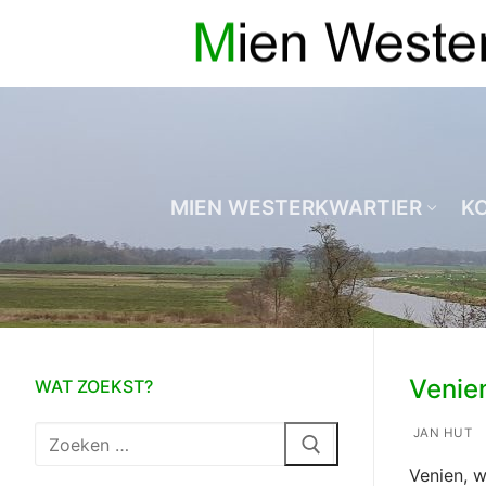
Ga
naar
de
inhoud
MIEN WESTERKWARTIER
K
Venie
WAT ZOEKST?
Zoeken
JAN HUT
naar:
Venien, w