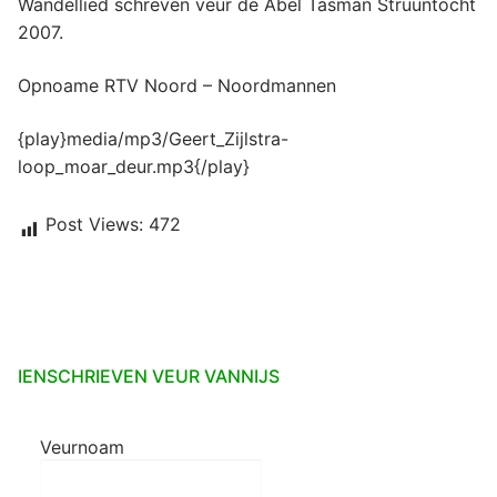
Wandellied schreven veur de Abel Tasman Struuntocht
2007.
Opnoame RTV Noord – Noordmannen
{play}media/mp3/Geert_Zijlstra-
loop_moar_deur.mp3{/play}
Post Views:
472
IENSCHRIEVEN VEUR VANNIJS
Veurnoam