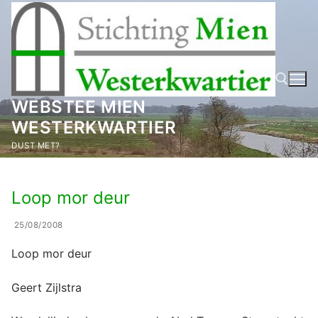
Ga
naar
de
inhoud
WEBSTEE MIEN
WESTERKWARTIER
Zoeken naar:
DUST MET?
Loop mor deur
25/08/2008
Loop mor deur
Geert Zijlstra