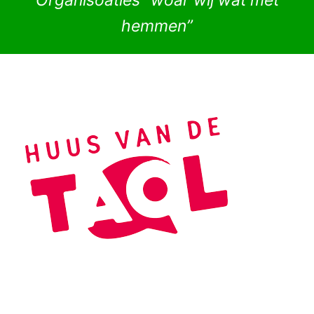
Organisoaties “woar wij wat met
hemmen”