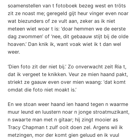
soamenstellen van t fotoboek bezeg west en tröts
zit ze noast me; geregeld gijt heur vinger even noar
wat biezunders of ze vult aan, zeker as ik niet
meteen wiet woar t is: ‘doar hemmen we de eerste
dag zwommen’ of ‘nee, dit gebaauw stijt bij de olde
hoaven.’ Dan knik ik, want voak wiet ik t dan wel
weer.
‘Dien foto zit der niet bij.’ Zo onverwacht zeit Ria t,
dat ik vergeet te knikken. Veur ze mien haand pakt,
striekt ze gaauw even over mien waang: ‘dat komt
omdat die foto niet moakt is.’
En we stoan weer haand ien haand tegen n waarme
muur leund en luustern noar n jonge stroatmuzikant,
n swaarte man met n gitaar; hij zingt mooier as
Tracy Chapman t zulf ooit doen zel. Argens wil ik
metzingen, mor der komt gien geluud en ik vuul