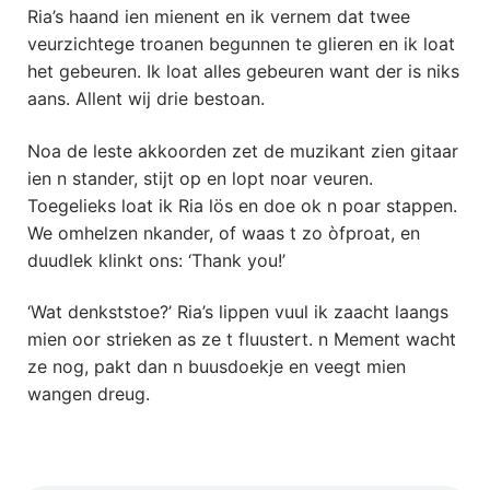
Ria’s haand ien mienent en ik vernem dat twee
veurzichtege troanen begunnen te glieren en ik loat
het gebeuren. Ik loat alles gebeuren want der is niks
aans. Allent wij drie bestoan.
Noa de leste akkoorden zet de muzikant zien gitaar
ien n stander, stijt op en lopt noar veuren.
Toegelieks loat ik Ria lös en doe ok n poar stappen.
We omhelzen nkander, of waas t zo òfproat, en
duudlek klinkt ons: ‘Thank you!’
‘Wat denkststoe?’ Ria’s lippen vuul ik zaacht laangs
mien oor strieken as ze t fluustert. n Mement wacht
ze nog, pakt dan n buusdoekje en veegt mien
wangen dreug.