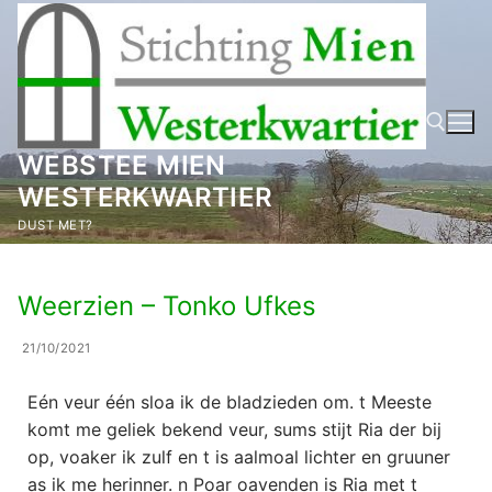
Ga
naar
de
inhoud
WEBSTEE MIEN
WESTERKWARTIER
Zoeken naar:
DUST MET?
Weerzien – Tonko Ufkes
21/10/2021
Eén veur één sloa ik de bladzieden om. t Meeste
komt me geliek bekend veur, sums stijt Ria der bij
op, voaker ik zulf en t is aalmoal lichter en gruuner
as ik me herinner. n Poar oavenden is Ria met t