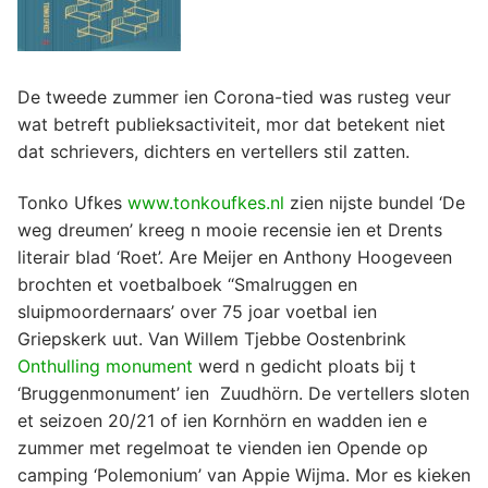
De tweede zummer ien Corona-tied was rusteg veur
wat betreft publieksactiviteit, mor dat betekent niet
dat schrievers, dichters en vertellers stil zatten.
Tonko Ufkes
www.tonkoufkes.nl
zien nijste bundel ‘De
weg dreumen’ kreeg n mooie recensie ien et Drents
literair blad ‘Roet’. Are Meijer en Anthony Hoogeveen
brochten et voetbalboek ‘‘Smalruggen en
sluipmoordernaars’ over 75 joar voetbal ien
Griepskerk uut. Van Willem Tjebbe Oostenbrink
Onthulling monument
werd n gedicht ploats bij t
‘Bruggenmonument’ ien Zuudhörn. De vertellers sloten
et seizoen 20/21 of ien Kornhörn en wadden ien e
zummer met regelmoat te vienden ien Opende op
camping ‘Polemonium’ van Appie Wijma. Mor es kieken