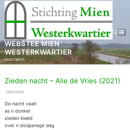
Ga
naar
de
inhoud
WEBSTEE MIEN
WESTERKWARTIER
Zoeken naar:
DUST MET?
Zieden nacht – Alie de Vries (2021)
13/01/2021
De nacht vaalt
as n donker
zieden kleed
over n sloaperege dag