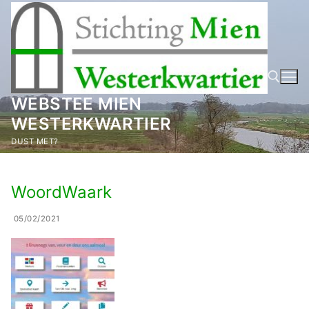
Ga
naar
de
inhoud
WEBSTEE MIEN
WESTERKWARTIER
Zoeken naar:
DUST MET?
WoordWaark
05/02/2021