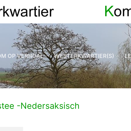
OM OP VERHOAL
WESTERKWARTIER(S)
L
tee -Nedersaksisch