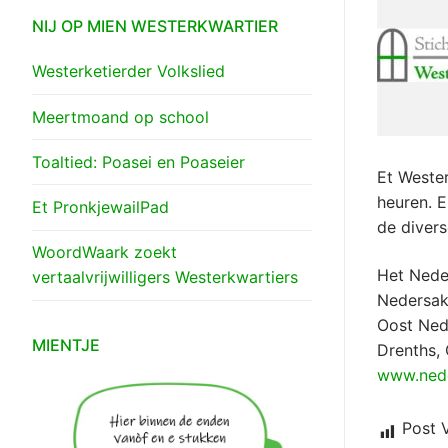
NIJ OP MIEN WESTERKWARTIER
Westerketierder Volkslied
Meertmoand op school
Toaltied: Poasei en Poaseier
Et Wester
heuren. 
Et PronkjewailPad
de divers
WoordWaark zoekt
Het Neder
vertaalvrijwilligers Westerkwartiers
Nedersak
Oost Nede
MIENTJE
Drenths, 
www.nede
Post 