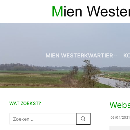
Ga
naar
de
inhoud
MIEN WESTERKWARTIER
K
Webs
WAT ZOEKST?
Zoeken
05/04/2021
naar: