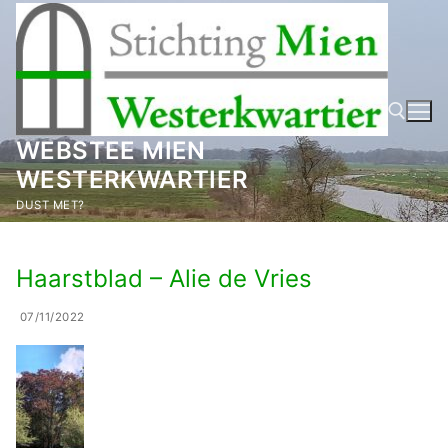
Ga
naar
de
inhoud
WEBSTEE MIEN
WESTERKWARTIER
Zoeken naar:
DUST MET?
Haarstblad – Alie de Vries
07/11/2022