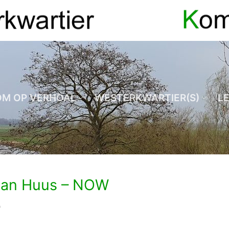
OM OP VERHOAL
WESTERKWARTIER(S)
L
van Huus – NOW
9