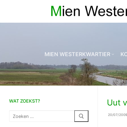
Ga
naar
de
inhoud
MIEN WESTERKWARTIER
K
Uut 
WAT ZOEKST?
Zoeken
20/07/200
naar: