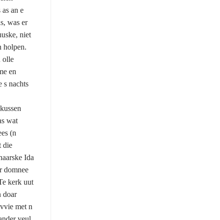
 as an e
s, was er
uske, niet
n holpen.
 olle
mme en
e s nachts
 kussen
as wat
ees (n
 die
naarske Ida
ar domnee
Te kerk uut
n doar
ovvie met n
ander veul