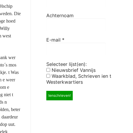
Olschip
 weden. Die
Achternoam
oge hoed
 Willy
m west
E-mail
*
rbank wer
Selecteer lijst(en):
uto´s mos
Nieuwsbrief Vannijs
kje. t Was
Waarkblad, Schrieven ien t
en e weer
Westerkwartiers
 om e
g niet t
ds n
olden, beter
n daardeur
tdop uut.
elek