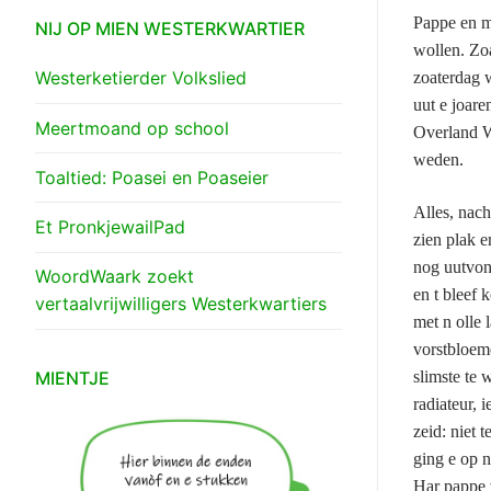
Pappe en m
NIJ OP MIEN WESTERKWARTIER
wollen. Zo
Westerketierder Volkslied
zoaterdag 
uut e joar
Meertmoand op school
Overland W
weden.
Toaltied: Poasei en Poaseier
Alles, nach
Et PronkjewailPad
zien plak 
nog uutvond
WoordWaark zoekt
en t bleef 
vertaalvrijwilligers Westerkwartiers
met n olle 
vorstbloeme
MIENTJE
slimste te 
radiateur, 
zeid: niet 
ging e op n
Har pappe 