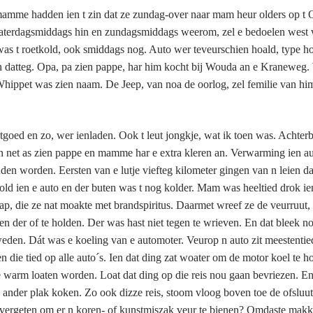
amme hadden ien t zin dat ze zundag-over naar mam heur olders op t 
aterdagsmiddags hin en zundagsmiddags weerom, zel e bedoelen west
was t roetkold, ook smiddags nog. Auto wer teveurschien hoald, type h
en datteg. Opa, pa zien pappe, har him kocht bij Wouda an e Kraneweg.
hippet was zien naam. De Jeep, van noa de oorlog, zel femilie van hi
tgoed en zo, wer ienladen. Ook t leut jongkje, wat ik toen was. Achte
en net as zien pappe en mamme har e extra kleren an. Verwarming ien a
en worden. Eersten van e lutje viefteg kilometer gingen van n leien da
kold ien e auto en der buten was t nog kolder. Mam was heeltied drok i
lap, die ze nat moakte met brandspiritus. Daarmet wreef ze de veurruut,
n der of te holden. Der was hast niet tegen te wrieven. En dat bleek no
weden. Dát was e koeling van e automoter. Veurop n auto zit meestentie
ien die tied op alle auto´s. Ien dat ding zat woater om de motor koel te h
te warm loaten worden. Loat dat ding op die reis nou gaan bevriezen. E
 ander plak koken. Zo ook dizze reis, stoom vloog boven toe de ofsluu
vergeten om er n koren- of kunstmiszak veur te bienen? Omdaste makk