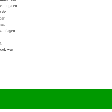
 van opa en
t de
der
ken.
l zundagen
n.
sdoek was