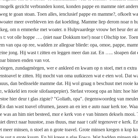
mogelk gezicht verbranden konst, konden pappe en mamme niet anders
 weg te goan stoan. Toen alles, ienclusief pappe en mamme?, ofkoelt wa
 woater meer overbleven ien dat koelding. Mamme liep derom noar n hu
kkeg, om n emmerke met woater. n Hulpvaardege vrouw het heur der a
 t: vot olle hoppe …. (niet naar Dokkum toe!) noar t Olschip toe. Toen
hiem van opa op ree, wadden ze allegoar bliede: opa, omoe, pappe, ma
kleine jong. Hij wast t zitten en leggen meer dan zat. En ….. sloapen dat 
doar binnen enden van vot.
örgen, zundagmörgen, wer e ankleed en kwam op n stoel, met n extra
enstoavel te zitten. Hij mocht van oma uutkiezen wat e eten wol. Dat w
thuus, dan bedisselde mamme dat. Hij wol graag n beschuut met rooie k
wikkeld ien rooie silofaanpepier). Stefast vrooeg opa an him: hoe hiet
stoe hier deur t glas zigste? "Goliath, opa". (tegenswoordeg van meule
 En dan wast toavel ofrumen, jassen an en ien e auto naar kerk toe. Wa
e was an him niet besteed, mor e kerk von e van binnen deksels mooi. 
iet direct naar huustoe, zoas thuus, mar naar t café tegenover e kerk. E
t meer minsen, n stoel an n grote toavel. Grote minsen kregen n kop k
tje uut n grote kuum. En hij kreeg n glas Fosco. Wat hadden minsen nk