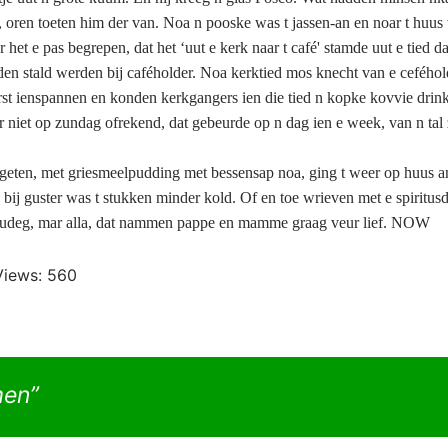
n, oren toeten him der van. Noa n pooske was t jassen-an en noar t huus
 het e pas begrepen, dat het ‘uut e kerk naar t café' stamde uut e tied da
den stald werden bij caféholder. Noa kerktied mos knecht van e ceféhol
rst ienspannen en konden kerkgangers ien die tied n kopke kovvie drin
 niet op zundag ofrekend, dat gebeurde op n dag ien e week, van n ta
geten, met griesmeelpudding met bessensap noa, ging t weer op huus a
bij guster was t stukken minder kold. Of en toe wrieven met e spiritu
udeg, mar alla, dat nammen pappe en mamme graag veur lief.
NOW
Views:
560
men”