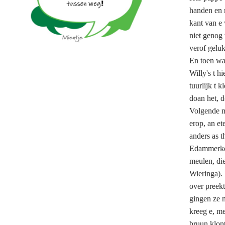
handen en 
kant van e
niet genog
verof gelu
En toen was
Willy's t 
tuurlijk t 
doan het, 
Volgende m
erop, an et
anders as 
Edammerke, 
meulen, die
Wieringa).
over preekt
gingen ze n
kreeg e, me
bruun klon