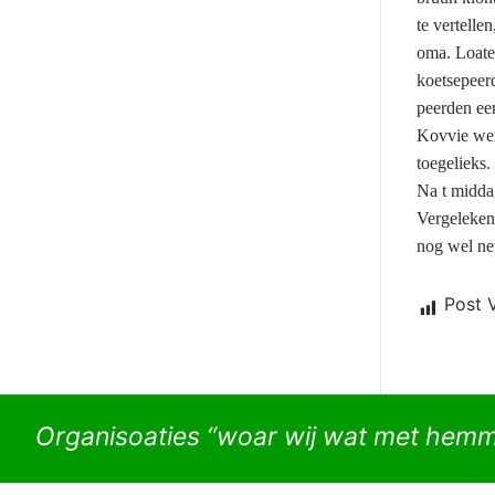
te vertelle
oma. Loater
koetsepeer
peerden ee
Kovvie wer
toegelieks.
Na t midda
Vergeleken 
nog wel ne
Post 
Organisoaties “woar wij wat met hem