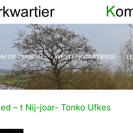
OM OP VERHOAL
WESTERKWARTIER(S)
L
ied – t Nij-joar- Tonko Ufkes