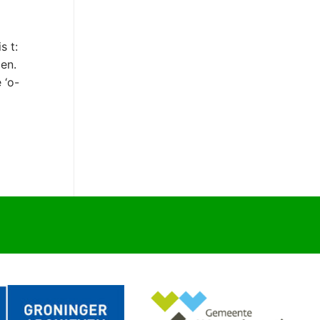
s t:
den.
 ‘o-