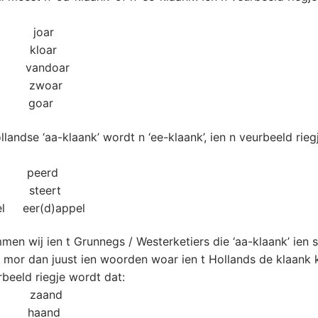
 joar
 kloar
r vandoar
r zwoar
 goar
llandse ‘aa-klaank’ wordt n ‘ee-klaank’, ien n veurbeeld rie
 peerd
t steert
el eer(d)appel
men wij ien t Grunnegs / Westerketiers die ‘aa-klaank’ ie
mor dan juust ien woorden woar ien t Hollands de klaank k
rbeeld riegje wordt dat:
 zaand
 haand