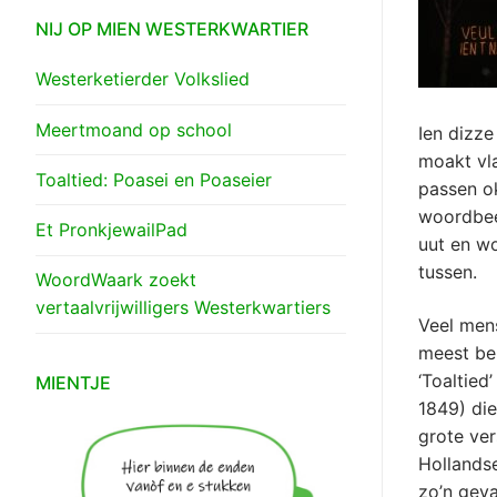
NIJ OP MIEN WESTERKWARTIER
Westerketierder Volkslied
Meertmoand op school
Ien dizze 
moakt vl
Toaltied: Poasei en Poaseier
passen ok
woordbeel
Et PronkjewailPad
uut en w
tussen.
WoordWaark zoekt
vertaalvrijwilligers Westerkwartiers
Veel mens
meest ben
‘Toaltied
MIENTJE
1849) die
grote ve
Hollandse
zo’n geva