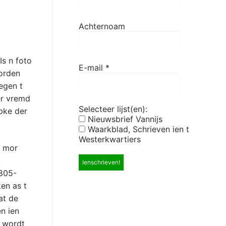
Achternoam
Is n foto
E-mail
*
orden
egen t
der vremd
Selecteer lijst(en):
pke der
Nieuwsbrief Vannijs
Waarkblad, Schrieven ien t
Westerkwartiers
, mor
k
1805-
en as t
at de
n ien
e wordt