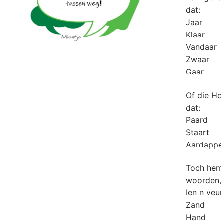
dat:
Jaar
Klaar
Vandaa
Zwaa
Gaar
Of die Ho
dat:
Paard
Staar
Aardapp
Toch hem
woorden, 
Ien n veu
Zand
Hand