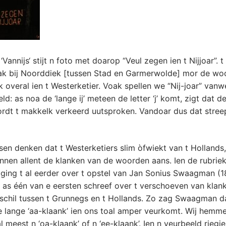
‘Vannijs‘ stijt n foto met doarop “Veul zegen ien t Nijjoar”. t 
ak bij Noorddiek [tussen Stad en Garmerwolde] mor de wo
 overal ien t Westerketier. Voak spellen we “Nij-joar” vanw
d: as noa de ‘lange ij’ meteen de letter ‘j’ komt, zigt dat 
ordt t makkelk verkeerd uutsproken. Vandoar dus dat stree
en denken dat t Westerketiers slim òfwiekt van t Hollands
nen allent de klanken van de woorden aans. Ien de rubrie
’ ging t al eerder over t opstel van Jan Sonius Swaagman (
 as één van e eersten schreef over t verschoeven van klank
rschil tussen t Grunnegs en t Hollands. Zo zag Swaagman d
 lange ‘aa-klaank’ ien ons toal amper veurkomt. Wij hemme
l meest n ‘oa-klaank’ of n ‘ee-klaank’. Ien n veurbeeld riegj