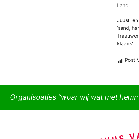
Land
Juust ien
‘sand, ha
Traauwens
klaank’
Post 
Organisoaties “woar wij wat met hem