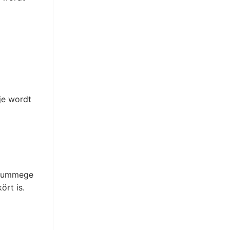
gje wordt
n summege
ört is.