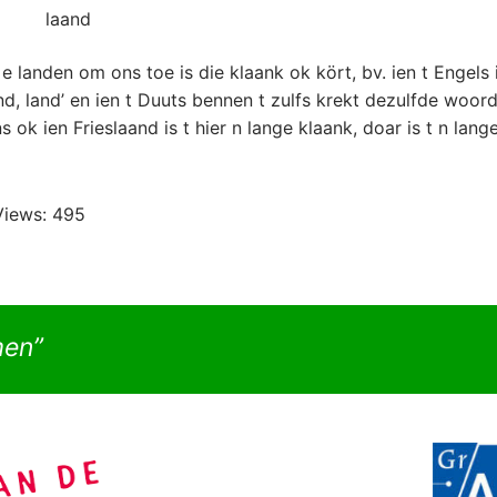
 laand
 e landen om ons toe is die klaank ok kört, bv. ien t Engels i
nd, land’ en ien t Duuts bennen t zulfs krekt dezulfde woor
 ok ien Frieslaand is t hier n lange klaank, doar is t n lange
Views:
495
men”