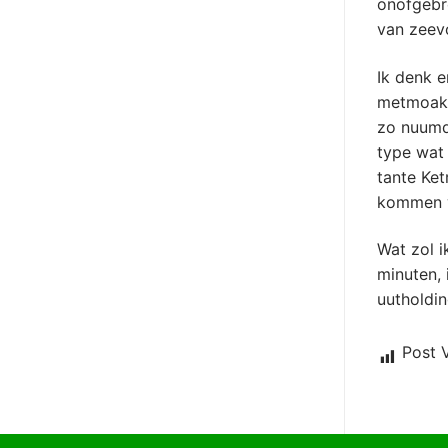
onofgebr
van zeev
Ik denk e
metmoake
zo nuumd
type wat 
tante Ket
kommen 
Wat zol 
minuten, 
uutholdi
Post 