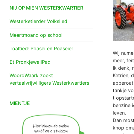
NIJ OP MIEN WESTERKWARTIER
Westerketierder Volkslied
Meertmoand op school
Toaltied: Poasei en Poaseier
Wij numen
meer, fei
Et PronkjewailPad
Ik denk, 
WoordWaark zoekt
Ketrien, 
vertaalvrijwilligers Westerkwartiers
apperoat 
tankje vo
t opstart
MIENTJE
benzine 
leven.
Dan most
knop omze