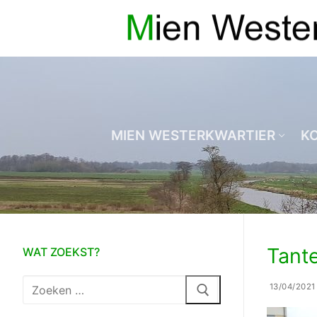
Ga
naar
de
inhoud
MIEN WESTERKWARTIER
K
Tante
WAT ZOEKST?
Zoeken
13/04/2021
naar: