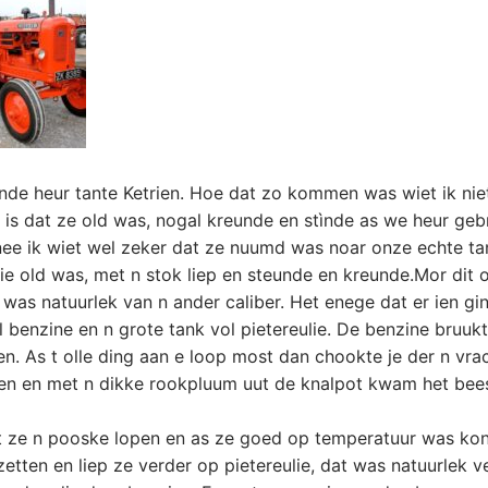
de heur tante Ketrien. Hoe dat zo kommen was wiet ik nie
t is dat ze old was, nogal kreunde en stìnde as we heur ge
nee ik wiet wel zeker dat ze nuumd was noar onze echte ta
die old was, met n stok liep en steunde en kreunde.
Mor dit o
was natuurlek van n ander caliber. Het enege dat er ien gi
l benzine en n grote tank vol pietereulie. De benzine bruukt
en. As t olle ding aan e loop most dan chookte je der n vra
ien en met n dikke rookpluum uut de knalpot kwam het bees
 ze n pooske lopen en as ze goed op temperatuur was kon
tten en liep ze verder op pietereulie, dat was natuurlek v