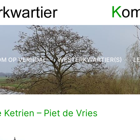
OM OP VERHOAL
WESTERKWARTIER(S)
L
 Ketrien – Piet de Vries