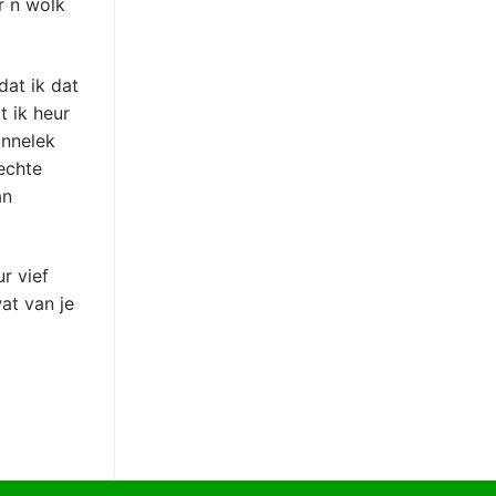
r n wolk
dat ik dat
 ik heur
annelek
echte
an
r vief
wat van je