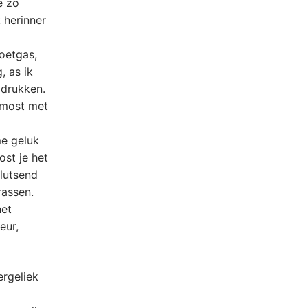
e zo
 herinner
oetgas,
, as ik
 drukken.
 most met
me geluk
st je het
lutsend
rassen.
het
eur,
ergeliek