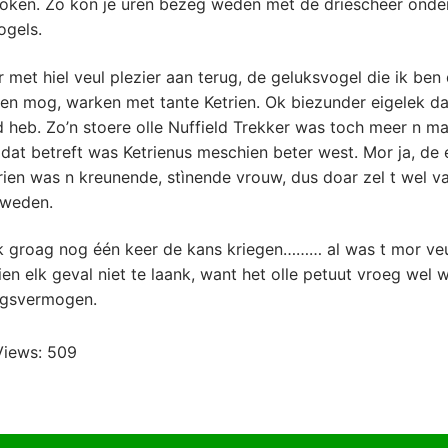
oken. Zo kon je uren bezeg weden met de driescheer onde
ogels.
r met hiel veul plezier aan terug, de geluksvogel die ik ben 
n mog, warken met tante Ketrien. Ok biezunder eigelek dat
 heb. Zo’n stoere olle Nuffield Trekker was toch meer n m
dat betreft was Ketrienus meschien beter west. Mor ja, de 
rien was n kreunende, stìnende vrouw, dus doar zel t wel v
weden.
ik groag nog één keer de kans kriegen……… al was t mor veu
ien elk geval niet te laank, want het olle petuut vroeg wel 
ngsvermogen.
Views:
509