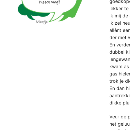
goedkope
lekker te
ik mij de
Ik zel he
allènt ee
der met w
En verder
dubbel kl
iengewand
kwam as 
gas hiel
trok je d
En dan h
aantrekk
dikke plu
Veur de p
het gelu