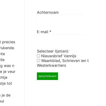
Achternoam
E-mail
*
t precies
brukende.
Selecteer lijst(en):
nte
Nieuwsbrief Vannijs
lle
Waarkblad, Schrieven ien t
Westerkwartiers
ng was n
e je veur
chtje
tje tot
 je de
eul