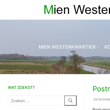
Ga
naar
de
inhoud
MIEN WESTERKWARTIER
K
Post
WAT ZOEKST?
Zoeken
03/10/2008
naar:
Post-mo