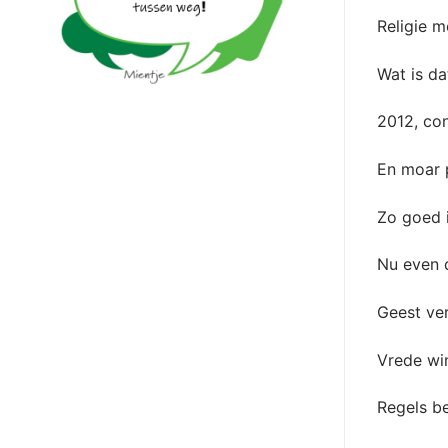
Religie m
Wat is da
2012, co
En moar p
Zo goed i
Nu even 
Geest ver
Vrede win
Regels be