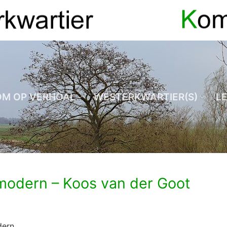
OM OP VERHOAL
WESTERKWARTIER(S)
L
modern – Koos van der Goot
dern