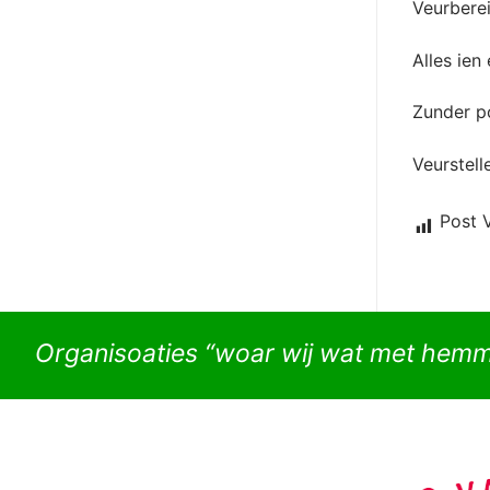
Veurberei
Alles ien
Zunder po
Veurstel
Post 
Organisoaties “woar wij wat met hem