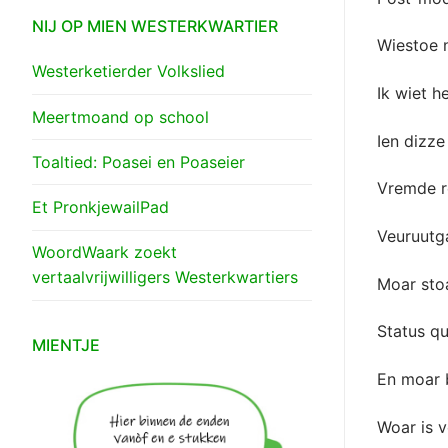
NIJ OP MIEN WESTERKWARTIER
Wiestoe 
Westerketierder Volkslied
Ik wiet h
Meertmoand op school
Ien dizz
Toaltied: Poasei en Poaseier
Vremde r
Et PronkjewailPad
Veuruutga
WoordWaark zoekt
vertaalvrijwilligers Westerkwartiers
Moar sto
Status q
MIENTJE
En moar 
Woar is 