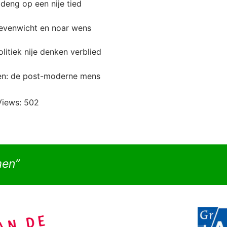
deng op een nije tied
 evenwicht en noar wens
litiek nije denken verblied
len: de post-moderne mens
Views:
502
men”