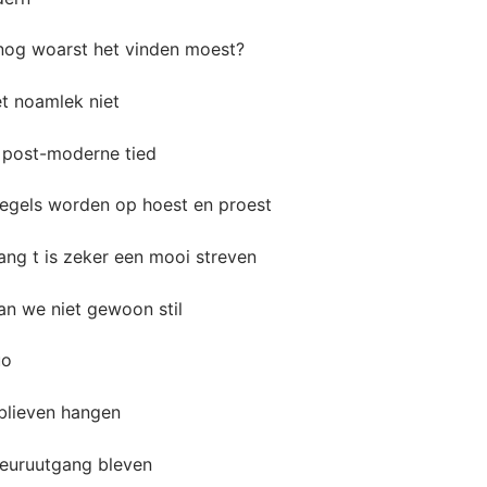
nog woarst het vinden moest?
et noamlek niet
e post-moderne tied
egels worden op hoest en proest
ng t is zeker een mooi streven
an we niet gewoon stil
uo
blieven hangen
veuruutgang bleven