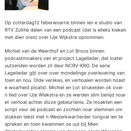
Op zotterdag12 feberwoarrie binnen ien e studio van
RTV Zulthe delen van een podcast (dat is eileks kieken
met dien oren) over IJje Wijkstra opnommen.
Michiel van de Weerthof en Lot Broos binnen
podcastmoakers van et project Lagelieder, dat loater
uutzenden worden zil deur NCRV-KRO. De serie
Lagelieder gijt over over mondelinge overlevering van
toen en nou. Olde verskes, en verhoalen worden noast
e woarheid ploatst. Michiel en Lot strukelden ok over
n lied over IJje Wiekstra en ze werden slim benijd noar
et verhoal achter dizze gebeurtenis. Ze moakten een
script veur de podcast en zochten noar stemmen om
stukken tekst met n Westerkwartierder tongval ien te
spreken en toen kwammen ze uut bij Mien