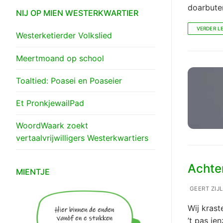
doarbute
NIJ OP MIEN WESTERKWARTIER
VERDER L
Westerketierder Volkslied
Meertmoand op school
Toaltied: Poasei en Poaseier
Et PronkjewailPad
WoordWaark zoekt
vertaalvrijwilligers Westerkwartiers
Achte
MIENTJE
GEERT ZIJ
Wij krast
’t pas ie