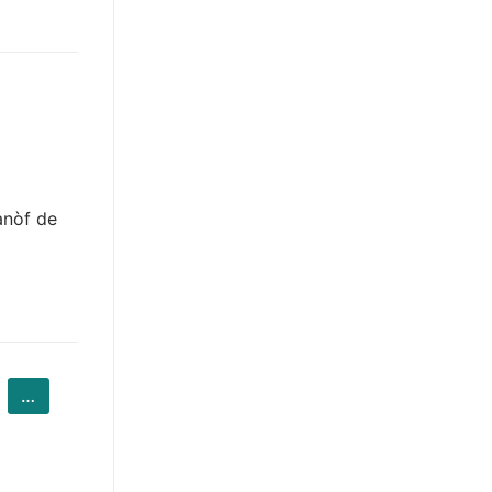
anòf de
…