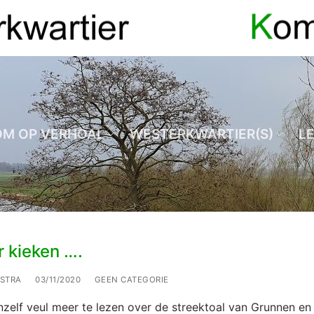
OM OP VERHOAL
WESTERKWARTIER(S)
L
 kieken ….
LSTRA
03/11/2020
GEEN CATEGORIE
nzelf veul meer te lezen over de streektoal van Grunnen en