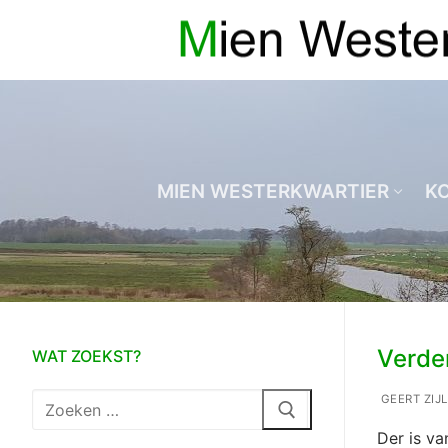
Ga
naar
de
inhoud
MIEN WESTERKWARTIER
K
Verder
WAT ZOEKST?
Zoeken
GEERT ZIJ
naar:
Der is va