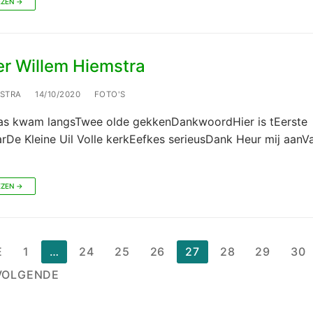
EZEN →
er Willem Hiemstra
LSTRA
14/10/2020
FOTO'S
oas kwam langsTwee olde gekkenDankwoordHier is tEerste
rDe Kleine Uil Volle kerkEefkes serieusDank Heur mij aanV
EZEN →
chten
E
1
…
24
25
26
27
28
29
30
nering
VOLGENDE