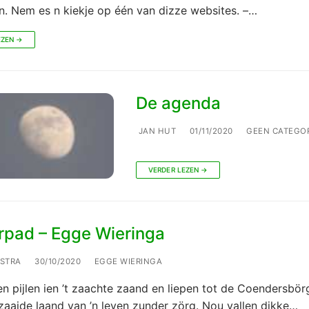
n. Nem es n kiekje op één van dizze websites. –…
EZEN →
De agenda
JAN HUT
01/11/2020
GEEN CATEGOR
VERDER LEZEN →
rpad – Egge Wieringa
LSTRA
30/10/2020
EGGE WIERINGA
en pijlen ien ’t zaachte zaand en liepen tot de Coendersbör
nzaaide laand van ’n leven zunder zörg. Nou vallen dikke…