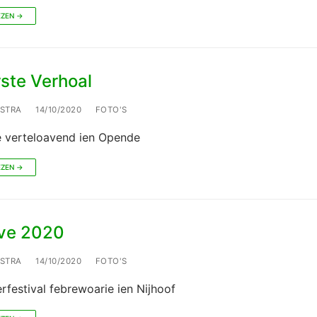
EZEN →
ste Verhoal
LSTRA
14/10/2020
FOTO'S
e verteloavend ien Opende
EZEN →
ve 2020
LSTRA
14/10/2020
FOTO'S
festival febrewoarie ien Nijhoof