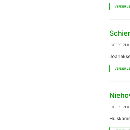
VERDER L
Schier
GEERT ZIJ
Joarleks
VERDER L
Nieho
GEERT ZIJ
Huiskamer