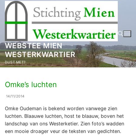
Ga
naar
de
inhoud
WEBSTEE MIEN
WESTERKWARTIER
Zoeken naar:
DUST MET?
Omke’s luchten
14/11/2014
Omke Oudeman is bekend worden vanwege zien
luchten. Blaauwe luchten, host te blaauw, boven het
landschap van ons Westerketier. Zien foto’s wadden
een mooie droager veur de teksten van gedichten.