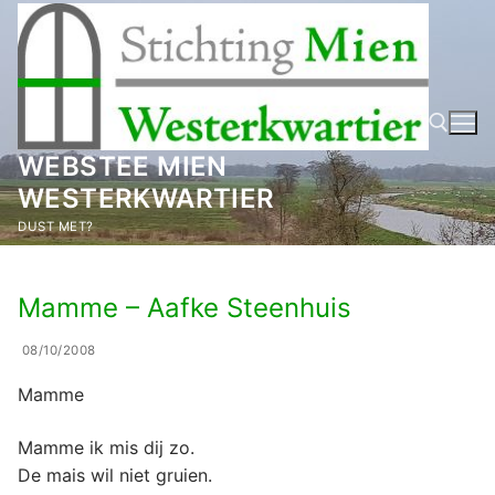
Ga
naar
de
inhoud
WEBSTEE MIEN
WESTERKWARTIER
Zoeken naar:
DUST MET?
Mamme – Aafke Steenhuis
08/10/2008
Mamme
Mamme ik mis dij zo.
De mais wil niet gruien.