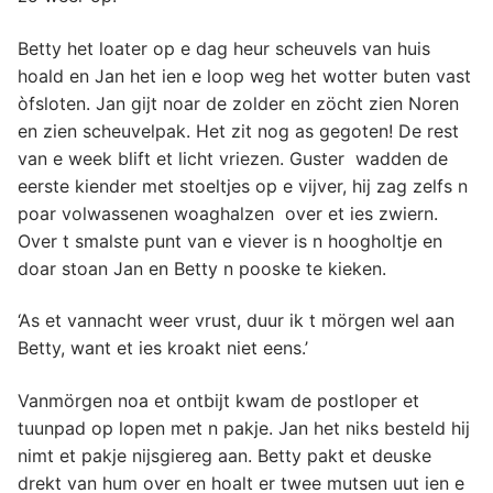
Betty het loater op e dag heur scheuvels van huis
hoald en Jan het ien e loop weg het wotter buten vast
òfsloten. Jan gijt noar de zolder en zöcht zien Noren
en zien scheuvelpak. Het zit nog as gegoten! De rest
van e week blift et licht vriezen. Guster wadden de
eerste kiender met stoeltjes op e vijver, hij zag zelfs n
poar volwassenen woaghalzen over et ies zwiern.
Over t smalste punt van e viever is n hoogholtje en
doar stoan Jan en Betty n pooske te kieken.
‘As et vannacht weer vrust, duur ik t mörgen wel aan
Betty, want et ies kroakt niet eens.’
Vanmörgen noa et ontbijt kwam de postloper et
tuunpad op lopen met n pakje. Jan het niks besteld hij
nimt et pakje nijsgiereg aan. Betty pakt et deuske
drekt van hum over en hoalt er twee mutsen uut ien e