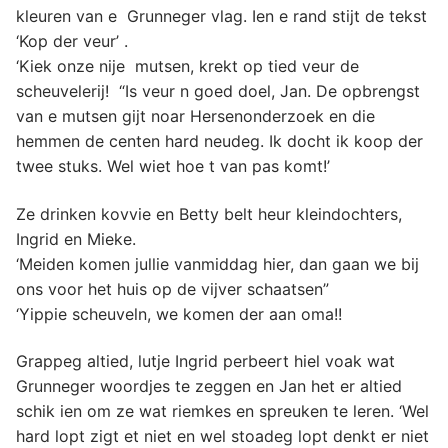
kleuren van e Grunneger vlag. Ien e rand stijt de tekst
‘Kop der veur’ .
‘Kiek onze nije mutsen, krekt op tied veur de
scheuvelerij! “Is veur n goed doel, Jan. De opbrengst
van e mutsen gijt noar Hersenonderzoek en die
hemmen de centen hard neudeg. Ik docht ik koop der
twee stuks. Wel wiet hoe t van pas komt!’
Ze drinken kovvie en Betty belt heur kleindochters,
Ingrid en Mieke.
‘Meiden komen jullie vanmiddag hier, dan gaan we bij
ons voor het huis op de vijver schaatsen”
‘Yippie scheuveln, we komen der aan oma!!
Grappeg altied, lutje Ingrid perbeert hiel voak wat
Grunneger woordjes te zeggen en Jan het er altied
schik ien om ze wat riemkes en spreuken te leren. ‘Wel
hard lopt zigt et niet en wel stoadeg lopt denkt er niet