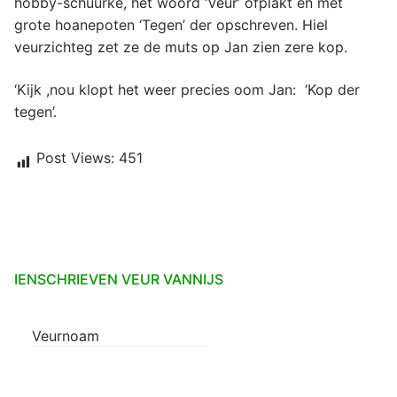
hobby-schuurke, het woord ‘Veur’ òfplakt en met
grote hoanepoten ‘Tegen’ der opschreven. Hiel
veurzichteg zet ze de muts op Jan zien zere kop.
‘Kijk ,nou klopt het weer precies oom Jan: ‘Kop der
tegen’.
Post Views:
451
IENSCHRIEVEN VEUR VANNIJS
Veurnoam