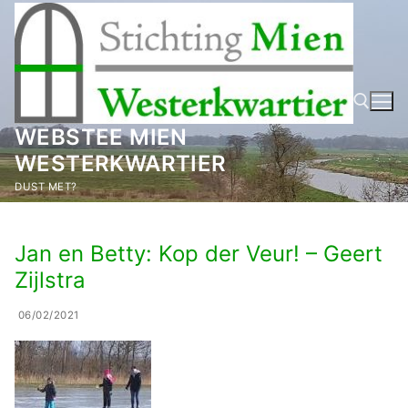
Ga
naar
de
inhoud
WEBSTEE MIEN
WESTERKWARTIER
Zoeken naar:
DUST MET?
Jan en Betty: Kop der Veur! – Geert
Zijlstra
06/02/2021