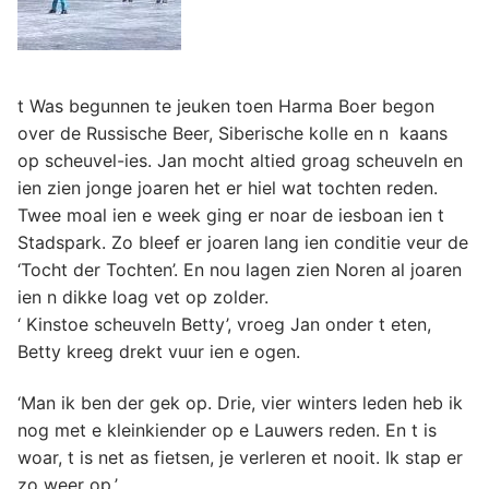
t Was begunnen te jeuken toen Harma Boer begon
over de Russische Beer, Siberische kolle en n kaans
op scheuvel-ies. Jan mocht altied groag scheuveln en
ien zien jonge joaren het er hiel wat tochten reden.
Twee moal ien e week ging er noar de iesboan ien t
Stadspark. Zo bleef er joaren lang ien conditie veur de
‘Tocht der Tochten’. En nou lagen zien Noren al joaren
ien n dikke loag vet op zolder.
‘ Kinstoe scheuveln Betty’, vroeg Jan onder t eten,
Betty kreeg drekt vuur ien e ogen.
‘Man ik ben der gek op. Drie, vier winters leden heb ik
nog met e kleinkiender op e Lauwers reden. En t is
woar, t is net as fietsen, je verleren et nooit. Ik stap er
zo weer op.’