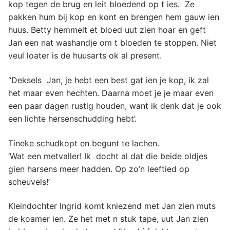
kop tegen de brug en leit bloedend op t ies. Ze
pakken hum bij kop en kont en brengen hem gauw ien
huus. Betty hemmelt et bloed uut zien hoar en geft
Jan een nat washandje om t bloeden te stoppen. Niet
veul loater is de huusarts ok al present.
“Deksels Jan, je hebt een best gat ien je kop, ik zal
het maar even hechten. Daarna moet je je maar even
een paar dagen rustig houden, want ik denk dat je ook
een lichte hersenschudding hebt’.
Tineke schudkopt en begunt te lachen.
‘Wat een metvaller! Ik docht al dat die beide oldjes
gien harsens meer hadden. Op zo’n leeftied op
scheuvels!’
Kleindochter Ingrid komt kniezend met Jan zien muts
de koamer ien. Ze het met n stuk tape, uut Jan zien