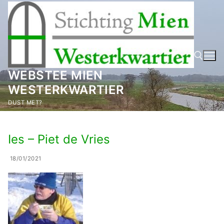
Ga
naar
de
inhoud
WEBSTEE MIEN
WESTERKWARTIER
Zoeken naar:
DUST MET?
Ies – Piet de Vries
18/01/2021