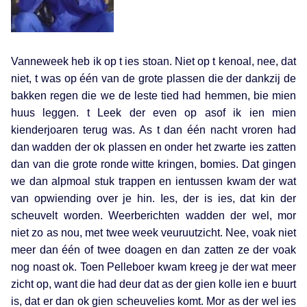
Vanneweek heb ik op t ies stoan. Niet op t kenoal, nee, dat
niet, t was op één van de grote plassen die der dankzij de
bakken regen die we de leste tied had hemmen, bie mien
huus leggen. t Leek der even op asof ik ien mien
kienderjoaren terug was. As t dan één nacht vroren had
dan wadden der ok plassen en onder het zwarte ies zatten
dan van die grote ronde witte kringen, bomies. Dat gingen
we dan alpmoal stuk trappen en ientussen kwam der wat
van opwiending over je hin. Ies, der is ies, dat kin der
scheuvelt worden. Weerberichten wadden der wel, mor
niet zo as nou, met twee week veuruutzicht. Nee, voak niet
meer dan één of twee doagen en dan zatten ze der voak
nog noast ok. Toen Pelleboer kwam kreeg je der wat meer
zicht op, want die had deur dat as der gien kolle ien e buurt
is, dat er dan ok gien scheuvelies komt. Mor as der wel ies