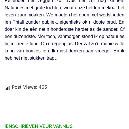
Pelleboer het zeggen zol. Dus het zol nog kinnen.
Natuuries met grote tochten, woar onze helden mekoar het
leven zuur moaken. We moeten het doen met wedstrieden
ien Thialf zunder publiek, eigenlieks ok n dooie brud. En
doar kin de één net n honderdste harder as de aander. Of
een duzendste. Mor toch, vanmörgen stond ik op natuuries
bij mij ien e tuun. Op n regenplas. Der zat zo’n mooie witte
kring van bomies ien. Ik most denken aan vroeger. En ik
heb het niet stukken trapt.
Post Views:
465
IENSCHRIEVEN VEUR VANNIJS