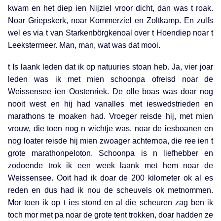
kwam en het diep ien Nijziel vroor dicht, dan was t roak.
Noar Griepskerk, noar Kommerziel en Zoltkamp. En zulfs
wel es via t van Starkenbörgkenoal over t Hoendiep noar t
Leekstermeer. Man, man, wat was dat mooi.
t Is laank leden dat ik op natuuries stoan heb. Ja, vier joar
leden was ik met mien schoonpa ofreisd noar de
Weissensee ien Oostenriek. De olle boas was doar nog
nooit west en hij had vanalles met ieswedstrieden en
marathons te moaken had. Vroeger reisde hij, met mien
vrouw, die toen nog n wichtje was, noar de iesboanen en
nog loater reisde hij mien zwoager achternoa, die ree ien t
grote marathonpeloton. Schoonpa is n liefhebber en
zodoende trok ik een week laank met hem noar de
Weissensee. Ooit had ik doar de 200 kilometer ok al es
reden en dus had ik nou de scheuvels ok metnommen.
Mor toen ik op t ies stond en al die scheuren zag ben ik
toch mor met pa noar de grote tent trokken, doar hadden ze