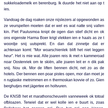
sukkeloademelk en berenburg. Ik duurde het niet aan op t
ies.
Vandoag de dag roaken onze nijslezers al opgewonden as
ze veurspellen moeten dat er wel es wat natte snij vallen
kin. Piet Paulusmoa knipt de ogen dan stief dicht en ok
ons eigenste Harma Boer krigt vlekken ien e haals as ze t
woordje snij uutsprekt. En dan dat zinnetje dat er
achteraan komt: “Mor woarschienlek blift het niet leggen
heur”. Het is mie wat. Alle joaren reis ik met n kammeroad
noar Oostenriek om te skiën, alle joaren leit er n dik pak
snij. Nou ok. Mor de liften bennen dicht, net zo as de
hotels. Der bennen een poar pistes open, mor dan moet je
n rugtaske metnimmen en n thermoskan kovvie of zo. Gien
berghutjes met jägertee en holtvuren.
De KNSB het et marathonscheuveln vanneweek ok totoal
ofbloazen. Terwiel dat er wel kolle ien e buurt is, zoas