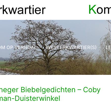
OM OP VERHOAL
WESTERKWARTIER(S)
L
neger Biebelgedichten – Coby
man-Duisterwinkel