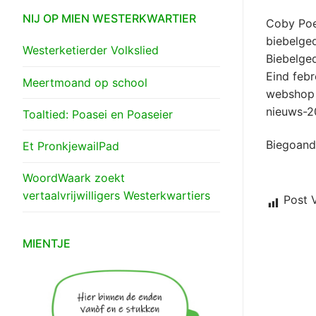
NIJ OP MIEN WESTERKWARTIER
Coby
Po
biebelge
Westerketierder Volkslied
Biebelge
Eind
febr
Meertmoand op school
webshop
nieuws-2
Toaltied: Poasei en Poaseier
Biegoand
Et PronkjewailPad
WoordWaark zoekt
vertaalvrijwilligers Westerkwartiers
Post 
MIENTJE