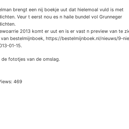
elman
brengt
een
nij
boekje
uut
dat
hielemoal
vuld
is met
dichten
.
Veur
t
eerst
nou
es
n
haile
bundel
vol
Grunneger
dichten
.
ewoarrie
2013
ko
mt
er
uut
en is
er
vast n preview van
te
zi
van
bestelmijnboek
, https://bestelmijnboek.nl/
nieuws
/
9-ni
013-01-15
.
de
fototjes
van de
omslag
.
Views:
469