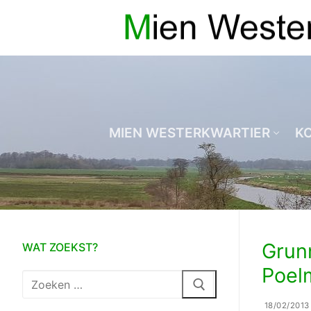
Ga
naar
de
inhoud
MIEN WESTERKWARTIER
K
Grun
WAT ZOEKST?
Poel
Zoeken
naar:
18/02/2013