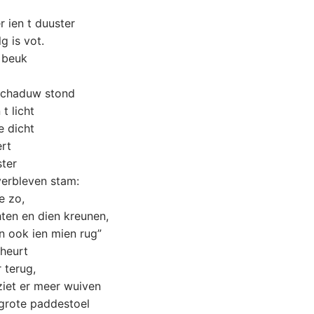
r ien t duuster
lg is vot.
 beuk
 schaduw stond
 t licht
e dicht
ert
ster
verbleven stam:
e zo,
ten en dien kreunen,
n ook ien mien rug”
 heurt
 terug,
ziet er meer wuiven
 grote paddestoel