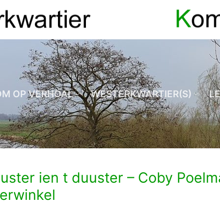
OM OP VERHOAL
WESTERKWARTIER(S)
L
uster ien t duuster – Coby Poelm
erwinkel