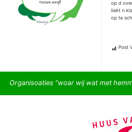
op d ove
liekt n kl
op te sc
Post 
Organisoaties “woar wij wat met hem