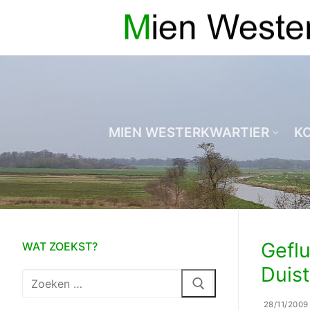
Ga
naar
de
inhoud
MIEN WESTERKWARTIER
K
Geflu
WAT ZOEKST?
Duist
Zoeken
naar:
28/11/2009