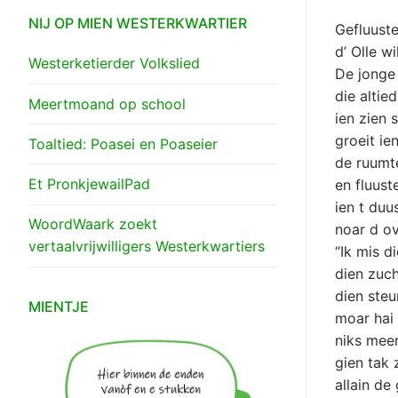
NIJ OP MIEN WESTERKWARTIER
Gefluuste
d’ Olle wi
Westerketierder Volkslied
De jonge
die altied
Meertmoand op school
ien zien
groeit ien
Toaltied: Poasei en Poaseier
de ruumt
Et PronkjewailPad
en fluust
ien t duu
WoordWaark zoekt
noar d o
vertaalvrijwilligers Westerkwartiers
“Ik mis di
dien zuch
dien steu
MIENTJE
moar hai
niks meer
gien tak 
allain de