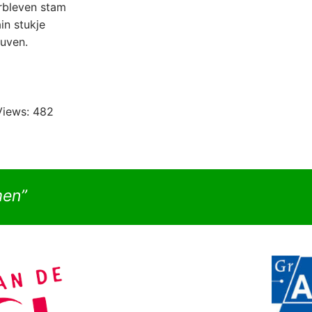
rbleven stam
ain stukje
huven.
Views:
482
men”