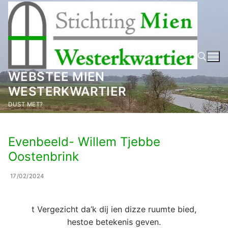
Ga
naar
de
inhoud
WEBSTEE MIEN
WESTERKWARTIER
Zoeken naar:
DUST MET?
Evenbeeld- Willem Tjebbe
Oostenbrink
17/02/2024
t Vergezicht da’k dij ien dizze ruumte bied,
hestoe betekenis geven.