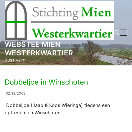
Ga
naar
de
inhoud
WEBSTEE MIEN
WESTERKWARTIER
Zoeken naar:
DUST MET?
Dobbeljoe in Winschoten
02/12/2008
Dobbeljoe (Jaap & Koos Wieringa) tiedens een
optreden ien Winschoten.