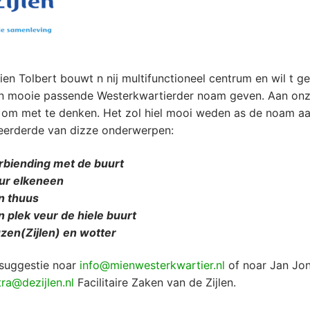
 ien Tolbert bouwt n nij multifunctioneel centrum en wil t 
n mooie passende Westerkwartierder noam geven. Aan onz
 om met te denken. Het zol hiel mooi weden as de noam aa
eerderde van dizze onderwerpen:
nding met de buurt
 elkeneen
thuus
lek veur de hiele buurt
n(Zijlen) en wotter
 suggestie noar
info@mienwesterkwartier.nl
of noar Jan Jon
tra@dezijlen.nl
Facilitaire Zaken van de Zijlen.