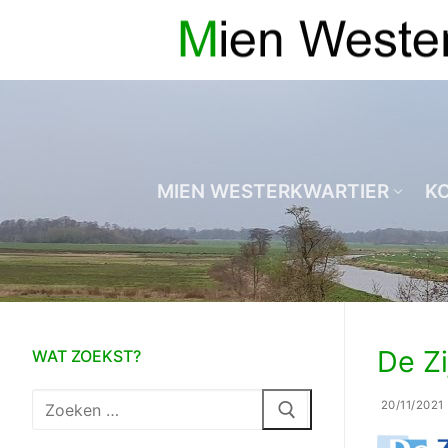
Ga
naar
de
inhoud
MIEN WESTERKWARTIER
K
De Zi
WAT ZOEKST?
Zoeken
20/11/2021
naar: