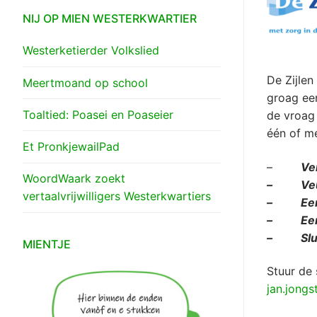
NIJ OP MIEN WESTERKWARTIER
Westerketierder Volkslied
De Zijlen
Meertmoand op school
groag ee
Toaltied: Poasei en Poaseier
de vroag
één of m
Et PronkjewailPad
–
Verbie
WoordWaark zoekt
– Veur
vertaalvrijwilligers Westerkwartiers
– Een 
– Een p
– Sluze
MIENTJE
Stuur de
jan.jongs