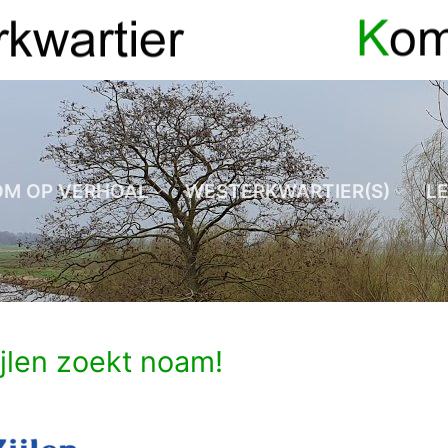
OM OP VERHOAL
WESTERKWARTIER(S)
L
jlen zoekt noam!