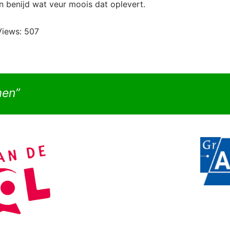
 benijd wat veur moois dat oplevert.
Views:
507
men”