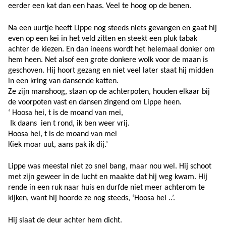
eerder een kat dan een haas. Veel te hoog op de benen.
Na een uurtje heeft Lippe nog steeds niets gevangen en gaat hij
even op een kei in het veld zitten en steekt een pluk tabak
achter de kiezen. En dan ineens wordt het helemaal donker om
hem heen. Net alsof een grote donkere wolk voor de maan is
geschoven. Hij hoort gezang en niet veel later staat hij midden
in een kring van dansende katten.
Ze zijn manshoog, staan op de achterpoten, houden elkaar bij
de voorpoten vast en dansen zingend om Lippe heen.
‘ Hoosa hei, t is de moand van mei,
Ik daans ien t rond, ik ben weer vrij.
Hoosa hei, t is de moand van mei
Kiek moar uut, aans pak ik dij.’
Lippe was meestal niet zo snel bang, maar nou wel. Hij schoot
met zijn geweer in de lucht en maakte dat hij weg kwam. Hij
rende in een ruk naar huis en durfde niet meer achterom te
kijken, want hij hoorde ze nog steeds, ‘Hoosa hei ..’.
Hij slaat de deur achter hem dicht.