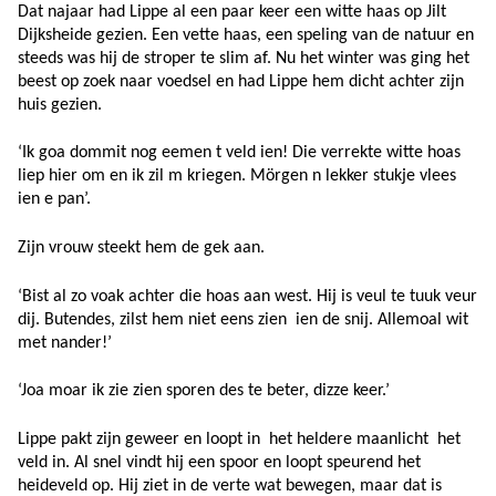
Dat najaar had Lippe al een paar keer een witte haas op Jilt
Dijksheide gezien. Een vette haas, een speling van de natuur en
steeds was hij de stroper te slim af. Nu het winter was ging het
beest op zoek naar voedsel en had Lippe hem dicht achter zijn
huis gezien.
‘Ik goa dommit nog eemen t veld ien! Die verrekte witte hoas
liep hier om en ik zil m kriegen. Mörgen n lekker stukje vlees
ien e pan’.
Zijn vrouw steekt hem de gek aan.
‘Bist al zo voak achter die hoas aan west. Hij is veul te tuuk veur
dij. Butendes, zilst hem niet eens zien ien de snij. Allemoal wit
met nander!’
‘Joa moar ik zie zien sporen des te beter, dizze keer.’
Lippe pakt zijn geweer en loopt in het heldere maanlicht het
veld in. Al snel vindt hij een spoor en loopt speurend het
heideveld op. Hij ziet in de verte wat bewegen, maar dat is