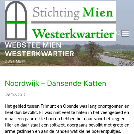
Ga
naar
de
inhoud
WEBSTEE MIEN
WESTERKWARTIER
Zoeken naar:
DUST MET?
Noordwijk – Dansende Katten
28/02/2017
Het gebied tussen Trimunt en Opende was lang onontgonnen en
heel dun bevolkt. Er was niet veel te halen in het veengebied en
maar een paar dikke boeren hebben het daar voor het zeggen.
Hier en daar staat een spitkeet, doorgaans bevolkt met grote en
arme gezinnen en aan de randen wat kleine boerenspultjes.