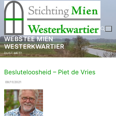
Ga
naar
de
inhoud
WEBSTEE MIEN
WESTERKWARTIER
Zoeken naar:
DUST MET?
Besluteloosheid – Piet de Vries
09/11/2021