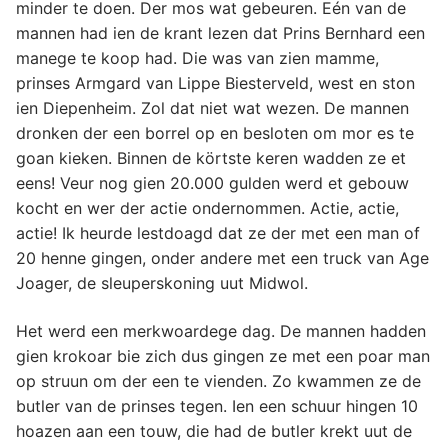
minder te doen. Der mos wat gebeuren. Eén van de
mannen had ien de krant lezen dat Prins Bernhard een
manege te koop had. Die was van zien mamme,
prinses Armgard van Lippe Biesterveld, west en ston
ien Diepenheim. Zol dat niet wat wezen. De mannen
dronken der een borrel op en besloten om mor es te
goan kieken. Binnen de körtste keren wadden ze et
eens! Veur nog gien 20.000 gulden werd et gebouw
kocht en wer der actie ondernommen. Actie, actie,
actie! Ik heurde lestdoagd dat ze der met een man of
20 henne gingen, onder andere met een truck van Age
Joager, de sleuperskoning uut Midwol.
Het werd een merkwoardege dag. De mannen hadden
gien krokoar bie zich dus gingen ze met een poar man
op struun om der een te vienden. Zo kwammen ze de
butler van de prinses tegen. Ien een schuur hingen 10
hoazen aan een touw, die had de butler krekt uut de