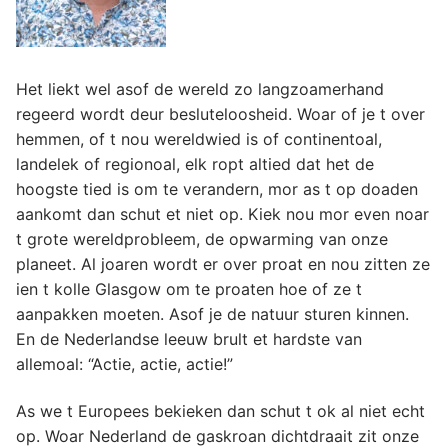
Het liekt wel asof de wereld zo langzoamerhand
regeerd wordt deur besluteloosheid. Woar of je t over
hemmen, of t nou wereldwied is of continentoal,
landelek of regionoal, elk ropt altied dat het de
hoogste tied is om te verandern, mor as t op doaden
aankomt dan schut et niet op. Kiek nou mor even noar
t grote wereldprobleem, de opwarming van onze
planeet. Al joaren wordt er over proat en nou zitten ze
ien t kolle Glasgow om te proaten hoe of ze t
aanpakken moeten. Asof je de natuur sturen kinnen.
En de Nederlandse leeuw brult et hardste van
allemoal: “Actie, actie, actie!”
As we t Europees bekieken dan schut t ok al niet echt
op. Woar Nederland de gaskroan dichtdraait zit onze