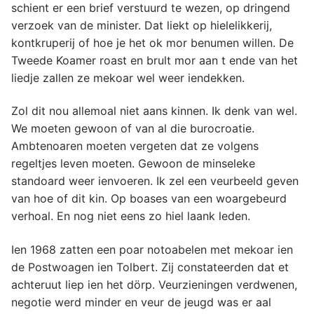
schient er een brief verstuurd te wezen, op dringend
verzoek van de minister. Dat liekt op hielelikkerij,
kontkruperij of hoe je het ok mor benumen willen. De
Tweede Koamer roast en brult mor aan t ende van het
liedje zallen ze mekoar wel weer iendekken.
Zol dit nou allemoal niet aans kinnen. Ik denk van wel.
We moeten gewoon of van al die burocroatie.
Ambtenoaren moeten vergeten dat ze volgens
regeltjes leven moeten. Gewoon de minseleke
standoard weer ienvoeren. Ik zel een veurbeeld geven
van hoe of dit kin. Op boases van een woargebeurd
verhoal. En nog niet eens zo hiel laank leden.
Ien 1968 zatten een poar notoabelen met mekoar ien
de Postwoagen ien Tolbert. Zij constateerden dat et
achteruut liep ien het dörp. Veurzieningen verdwenen,
negotie werd minder en veur de jeugd was er aal