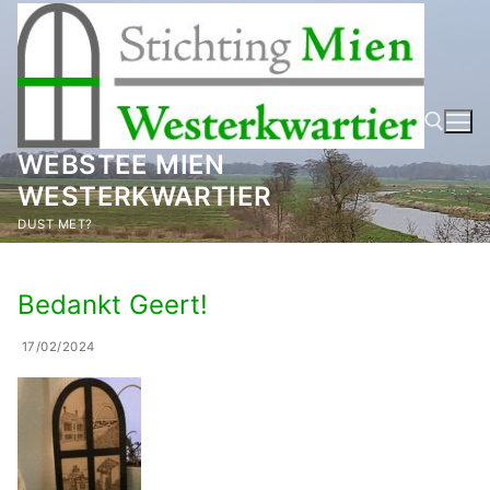
Ga
naar
de
inhoud
WEBSTEE MIEN
WESTERKWARTIER
Zoeken naar:
DUST MET?
Bedankt Geert!
17/02/2024