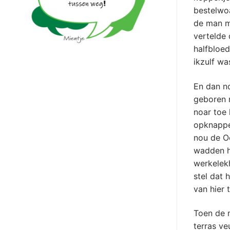
bestelwoa
de man m
vertelde 
halfbloed
ikzulf wa
En dan no
geboren 
noar toe
opknappe
nou de O
wadden hi
werkelekh
stel dat 
van hier 
Toen de 
terras ve