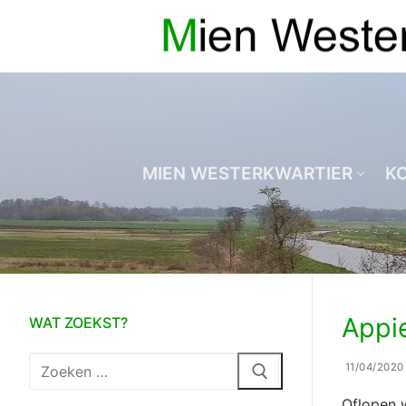
Ga
naar
de
inhoud
MIEN WESTERKWARTIER
K
Appie
WAT ZOEKST?
Zoeken
11/04/2020
naar:
Oflopen 