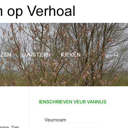
EZEN
LUUSTERN
KIEKEN
Zoeken naar:
IENSCHRIEVEN VEUR VANNIJS
Veurnoam
isme. Der