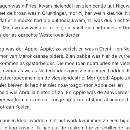
gen was n Fries, kwam hielendal ien zien eentje uut Nieuw
et de kroan was n Grunninger, mor hij har wel n kleurke. 
dat er n moeke had die uut India kwam, hij was dus n echte
. Mien vrouw was der ok bie, die vuult zich het meest n Dr
s der as oprechte Westerkwartierder.
g was der Appie. Appie, zo vertelt er, was n Drent, ien N
mor van Marokkaanse olders. Zien pabbe was hier de vurr
 kommen as gastarbeider. Die mos toen noatuurlek het vie
n woar as wij as Nederlanders gien zin meer ien hadden. K
osteuropeoanen ien de vleesiendustrie. Mor goed, Appie zi
er bleven. Ik heb het niet noavroagd, mor Appie zel ien
eid wel Abdulla hieten of zo. En Appie was de aanvoerder
hier warken mos en dat kon je op grote ofstand al heuren. 
tot aan Keulen.
mannen kloar wadden met het wark kwammen ze eem bij o
ur n kop kovvie. Ik had uut de keuken drie verschillende k