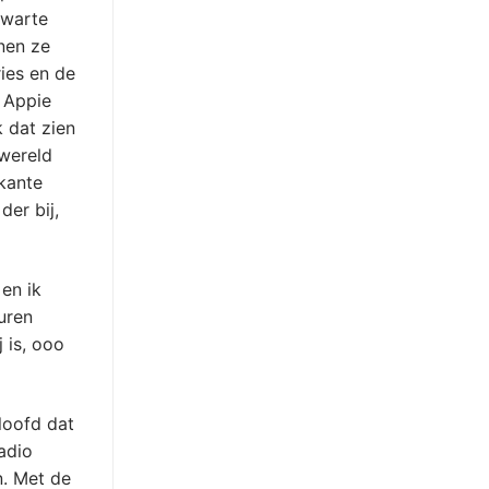
zwarte
nen ze
ies en de
. Appie
k dat zien
 wereld
ikante
der bij,
en ik
uren
 is, ooo
loofd dat
adio
n. Met de