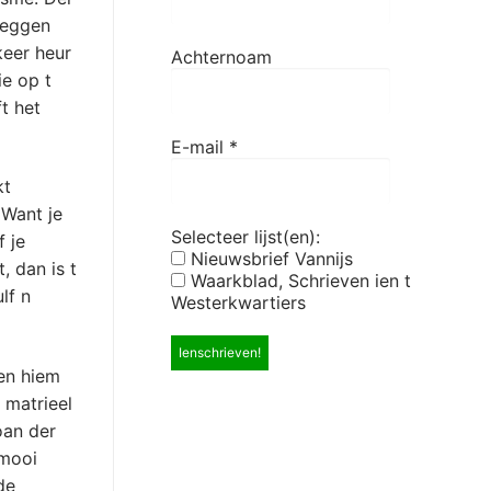
zeggen
keer heur
Achternoam
ie op t
t het
E-mail
*
kt
 Want je
Selecteer lijst(en):
 je
Nieuwsbrief Vannijs
, dan is t
Waarkblad, Schrieven ien t
lf n
Westerkwartiers
en hiem
 matrieel
oan der
 mooi
de