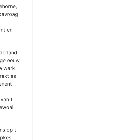
ehorne,
Noavroag
ent en
ederland
ege eeuw
ze wark
rekt as
enent
 van t
Lewoai
ns op t
opkes