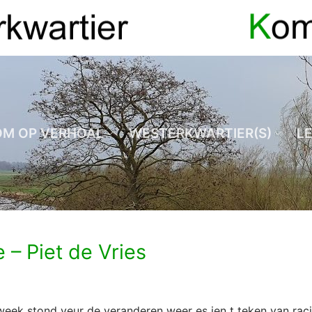
OM OP VERHOAL
WESTERKWARTIER(S)
L
 – Piet de Vries
week stond veur de veranderen weer es ien t teken van rac