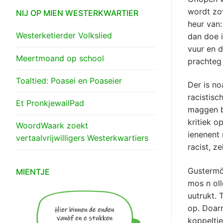
wordt zov
NIJ OP MIEN WESTERKWARTIER
heur van:
Westerketierder Volkslied
dan doe i
vuur en d
Meertmoand op school
prachteg 
Toaltied: Poasei en Poaseier
Der is no
racistisc
Et PronkjewailPad
maggen b
kritiek o
WoordWaark zoekt
ienenent 
vertaalvrijwilligers Westerkwartiers
racist, z
Gustermö
MIENTJE
mos n ol
uutrukt.
op. Doar
koppeltje