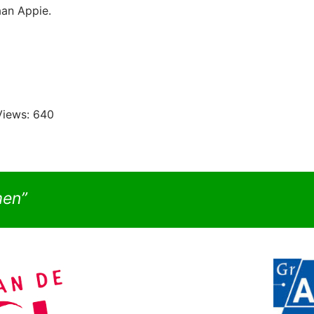
aan Appie.
Views:
640
men”