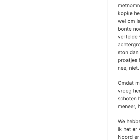
metnommen
kopke hem
wel om la
bonte noa
vertelde 
achtergro
ston dan 
proatjes 
nee, niet.
Omdat mi
vroeg hem
schoten h
meneer, h
We hebbe
ik het e
Noord er 