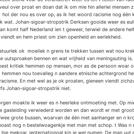
eul over proat en doan dat ik om mie hin allerlei mensen 
 hol der nou es over op, as ik het woord racisme nog één 
k wat. Johan-sigoar-stropstrik Derksen gooide weer es eul
an komt half Nederland ien t geweer, terwiel de andere helf
viendt en hem priest om zien openheid en eerlekheid.
atuurlek ok moeilek n grens te trekken tussen wat nou kre
he uutsproaken bennen en wat vrijheid van meningsuting is.
est kritiek hemmen op mensen, mor as de persoon woar of
p hemmen nou toevalleg n aandere etnische achtergrond het
racisme. En met wel as je ok proaten, gieneen viendt zichzu
elfs Johan-sigoar-stropstrik niet.
rgen moakte ik weer es n heerleke ontmoeting met. Op mi
le gasleiding verwiederd worden en dan wordt er met groot
 Twee grote bussen, woarvan de één met aanhanger en n kr
noast nog n bestelwoagenkje met man met schop. t Was n
 bie mekoar, ienternationoal kin je wel numen. De man uut 