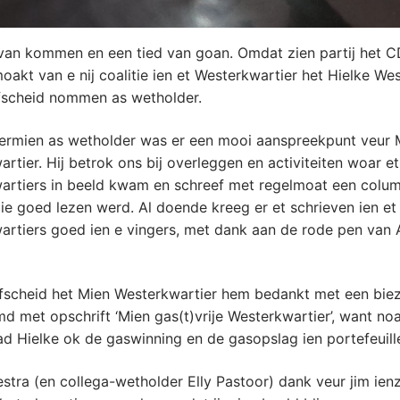
 van kommen en een tied van goan. Omdat zien partij het C
oakt van e nij coalitie ien et Westerkwartier het Hielke We
ofscheid nommen as wetholder.
 termien as wetholder was er een mooi aanspreekpunt veur 
rtier. Hij betrok ons bij overleggen en activiteiten woar et
artiers in beeld kwam en schreef met regelmoat een colum
die goed lezen werd. Al doende kreeg er et schrieven ien et
rtiers goed ien e vingers, met dank aan de rode pen van A
 ofscheid het Mien Westerkwartier hem bedankt met een bie
met opschrift ‘Mien gas(t)vrije Westerkwartier’, want no
ad Hielke ok de gaswinning en de gasopslag ien portefeuill
stra (en collega-wetholder Elly Pastoor) dank veur jim ienz