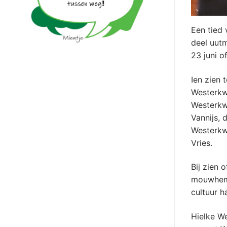
Een tied
deel uutm
23 juni 
Ien zien
Westerkwa
Westerkw
Vannijs, 
Westerkwa
Vries.
Bij zien
mouwhemd 
cultuur h
Hielke We