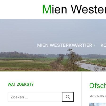
Ga
naar
de
inhoud
MIEN WESTERKWARTIER
K
Ofsc
WAT ZOEKST?
Zoeken
30/06/202
naar: