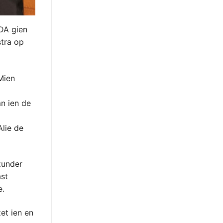
DA gien
stra op
Mien
n ien de
lie de
zunder
ast
e.
et ien en