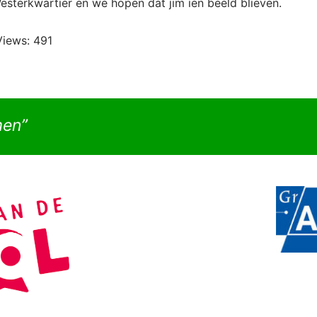
esterkwartier en we hopen dat jim ien beeld blieven.
Views:
491
men”