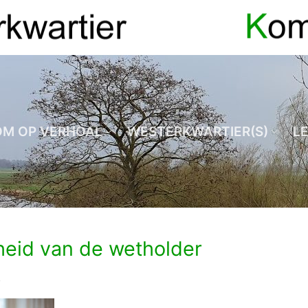
OM OP VERHOAL
WESTERKWARTIER(S)
L
heid van de wetholder
2