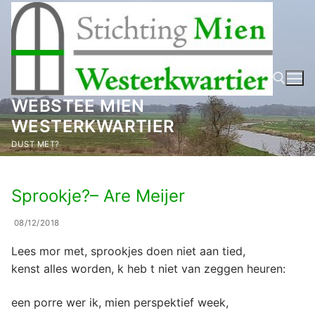
Ga
naar
de
inhoud
WEBSTEE MIEN
WESTERKWARTIER
Zoeken naar:
DUST MET?
Sprookje?– Are Meijer
08/12/2018
Lees mor met, sprookjes doen niet aan tied,
kenst alles worden, k heb t niet van zeggen heuren:
een porre wer ik, mien perspektief week,