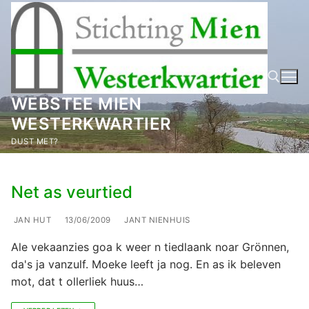
Ga
naar
de
inhoud
WEBSTEE MIEN
WESTERKWARTIER
Zoeken naar:
DUST MET?
Net as veurtied
JAN HUT
13/06/2009
JANT NIENHUIS
Ale vekaanzies goa k weer n tiedlaank noar Grönnen,
da's ja vanzulf. Moeke leeft ja nog. En as ik beleven
mot, dat t ollerliek huus…