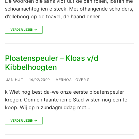
De woorden die aans vlot uut de pen rollen, loaten me
schoamachteg ien e steek. Met ofhangende scholders,
d’elleboog op de toavel, de haand onner…
VERDER LEZEN →
Ploatenspeuler – Kloas v/d
Kibbelhoogten
JAN HUT
14/02/2009
VERHOAL_OVERIG
k Wiet nog best da-we onze eerste ploatenspeuler
kregen. Oom en taante ien e Stad wisten nog een te
koop. Wij op n zundagmiddag met…
VERDER LEZEN →