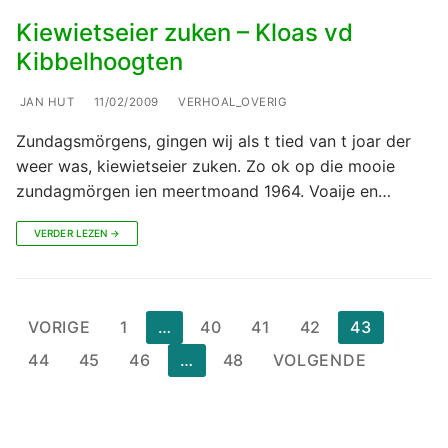
Kiewietseier zuken – Kloas vd
Kibbelhoogten
JAN HUT
11/02/2009
VERHOAL_OVERIG
Zundagsmörgens, gingen wij als t tied van t joar der
weer was, kiewietseier zuken. Zo ok op die mooie
zundagmörgen ien meertmoand 1964. Voaije en…
VERDER LEZEN →
Berichten
VORIGE
1
…
40
41
42
43
paginering
44
45
46
…
48
VOLGENDE