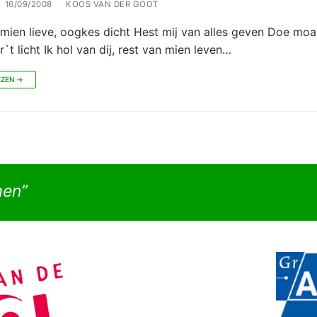
16/09/2008
KOOS VAN DER GOOT
mien lieve, oogkes dicht Hest mij van alles geven Doe moa
`t licht Ik hol van dij, rest van mien leven…
EZEN →
men”