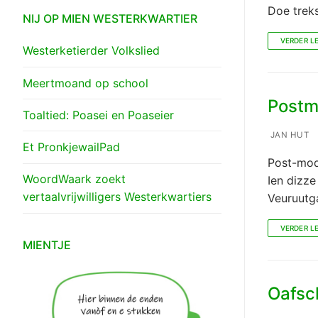
Doe treks
NIJ OP MIEN WESTERKWARTIER
VERDER L
Westerketierder Volkslied
Meertmoand op school
Postm
Toaltied: Poasei en Poaseier
JAN HUT
Et PronkjewailPad
Post-mod
WoordWaark zoekt
Ien dizz
vertaalvrijwilligers Westerkwartiers
Veuruutg
VERDER L
MIENTJE
Oafsc