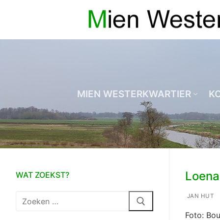
Ga
naar
de
inhoud
MIEN WESTERKWARTIER
K
Loena
WAT ZOEKST?
Zoeken
JAN HUT
naar:
Foto: Bou