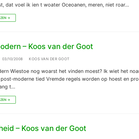
t, dat voel ik ien t woater Oceoanen, meren, niet roar…
EZEN →
odern – Koos van der Goot
03/10/2008
KOOS VAN DER GOOT
ern Wiestoe nog woarst het vinden moest? Ik wiet het noa
e post-moderne tied Vremde regels worden op hoest en pro
ang t…
EZEN →
heid – Koos van der Goot