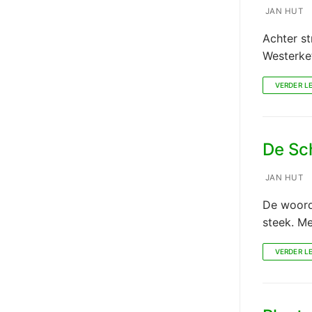
JAN HUT
Achter st
Westerket
VERDER L
De Sc
JAN HUT
De woord
steek. M
VERDER L