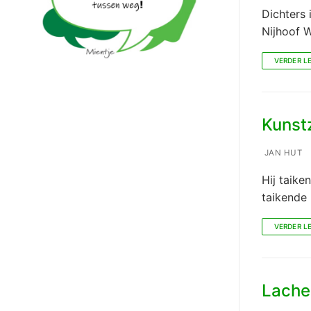
Dichters 
Nijhoof 
VERDER L
Kunst
JAN HUT
Hij taike
taikende 
VERDER L
Lache