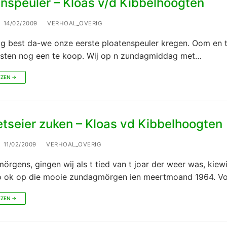
enspeuler – Kloas v/d Kibbelhoogten
14/02/2009
VERHOAL_OVERIG
og best da-we onze eerste ploatenspeuler kregen. Oom en t
isten nog een te koop. Wij op n zundagmiddag met…
EZEN →
etseier zuken – Kloas vd Kibbelhoogten
11/02/2009
VERHOAL_OVERIG
rgens, gingen wij als t tied van t joar der weer was, kiewi
o ok op die mooie zundagmörgen ien meertmoand 1964. Vo
EZEN →