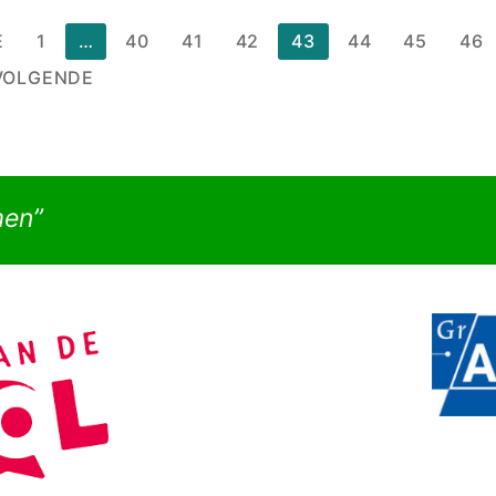
chten
E
1
…
40
41
42
43
44
45
46
nering
VOLGENDE
men”