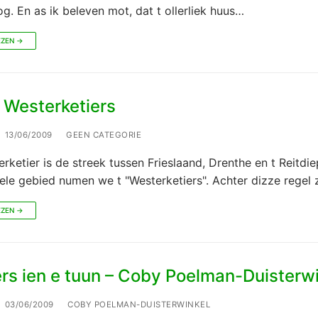
nog. En as ik beleven mot, dat t ollerliek huus…
EZEN →
 Westerketiers
13/06/2009
GEEN CATEGORIE
rketier is de streek tussen Frieslaand, Drenthe en t Reitdie
iele gebied numen we t "Westerketiers". Achter dizze regel 
EZEN →
rs ien e tuun – Coby Poelman-Duisterw
03/06/2009
COBY POELMAN-DUISTERWINKEL