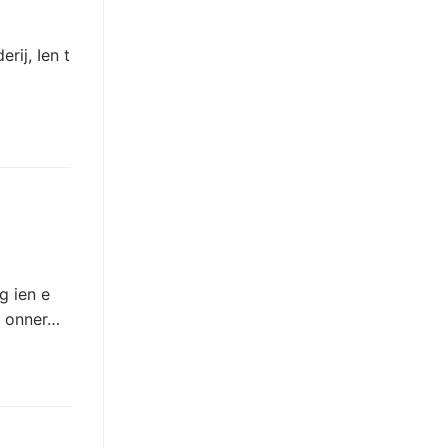
rij, Ien t
g ien e
d onner…