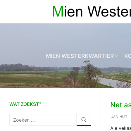
Ga
naar
de
inhoud
MIEN WESTERKWARTIER
K
Net as
WAT ZOEKST?
Zoeken
JAN HUT
naar:
Ale vekaa