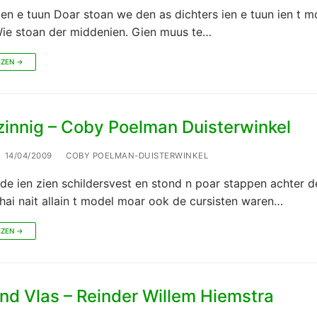
ien e tuun Doar stoan we den as dichters ien e tuun ien t 
Wie stoan der middenien. Gien muus te…
EZEN →
zinnig – Coby Poelman Duisterwinkel
14/04/2009
COBY POELMAN-DUISTERWINKEL
nde ien zien schildersvest en stond n poar stappen achter d
hai nait allain t model moar ook de cursisten waren…
EZEN →
nd Vlas – Reinder Willem Hiemstra