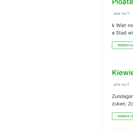
Ploat
JAN HUT
k Wiet n
e Stad w
VERDER L
Kiewi
JAN HUT
Zundagsmö
zuken. Z
VERDER L