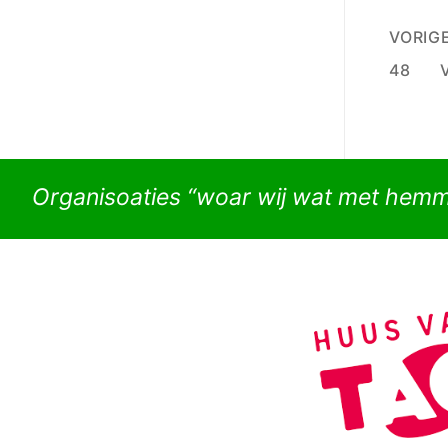
Beri
VORIG
pagi
48
Organisoaties “woar wij wat met hem