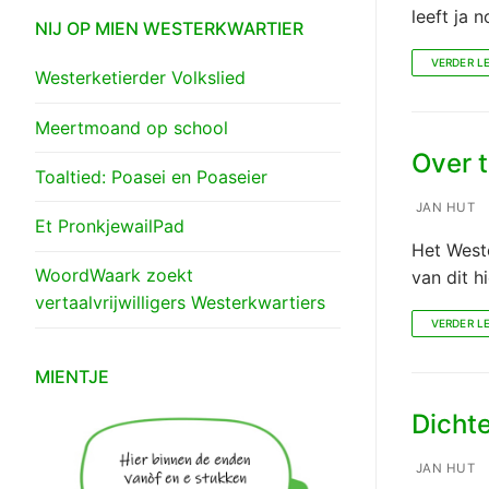
leeft ja 
NIJ OP MIEN WESTERKWARTIER
VERDER L
Westerketierder Volkslied
Meertmoand op school
Over t
Toaltied: Poasei en Poaseier
JAN HUT
Et PronkjewailPad
Het Weste
WoordWaark zoekt
van dit h
vertaalvrijwilligers Westerkwartiers
VERDER L
MIENTJE
Dichte
JAN HUT