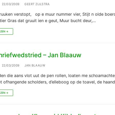
22/03/2009
GEERT ZIJLSTRA
ruuken verstopt, op e muur nummer vier, Stijt n olde boerde
ier Gras dat gruuit ien e geut, Muur bucht deur,…
EZEN →
hriefwedstried – Jan Blaauw
22/03/2009
JAN BLAAUW
en die aans vlot uut de pen rollen, loaten me schoamachte
et ofhangende scholders, d’elleboog op de toavel, de haan
EZEN →