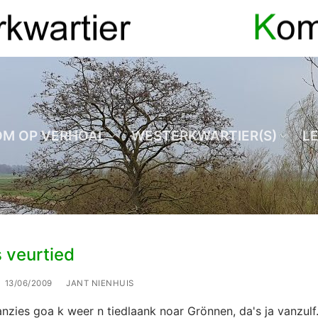
OM OP VERHOAL
WESTERKWARTIER(S)
L
 veurtied
13/06/2009
JANT NIENHUIS
nzies goa k weer n tiedlaank noar Grönnen, da's ja vanzul