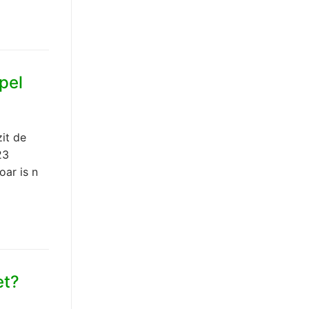
pel
it de
23
ar is n
et?