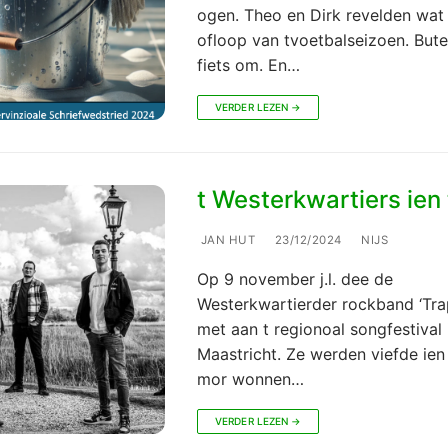
ogen. Theo en Dirk revelden wat
ofloop van tvoetbalseizoen. Bute
fiets om. En…
VERDER LEZEN →
t Westerkwartiers ien t
JAN HUT
23/12/2024
NIJS
Op 9 november j.l. dee de
Westerkwartierder rockband ‘Tra
met aan t regionoal songfestival 
Maastricht. Ze werden viefde ien 
mor wonnen…
VERDER LEZEN →