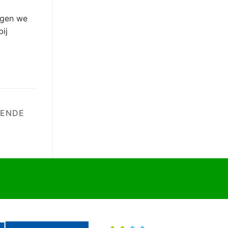
ngen we
ij
GENDE