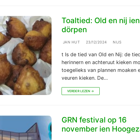
Toaltied: Old en nij ien
dörpen
JAN HUT
23/12/2024
NIJS
t Is de tied van Old en Nij: de tie
herinnern en achteruut kieken m
toegelieks van plannen moaken 
veuren kieken. De…
VERDER LEZEN →
GRN festival op 16
november ien Hooge