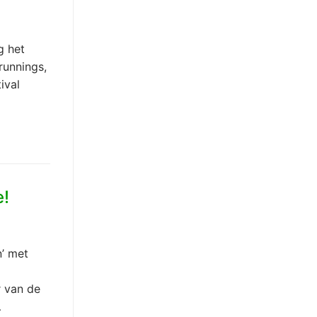
g het
runnings,
ival
e!
n’ met
r van de
…