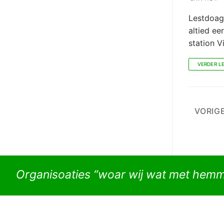
Lestdoags
altied ee
station V
VERDER L
Beri
VORIG
pagi
Organisoaties “woar wij wat met hem