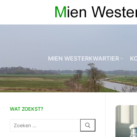
Ga
naar
de
inhoud
MIEN WESTERKWARTIER
K
WAT ZOEKST?
Zoeken
naar: