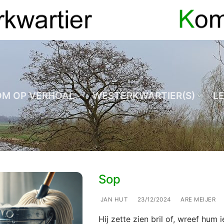
OM OP VERHOAL
WESTERKWARTIER(S)
L
Sop
JAN HUT
23/12/2024
ARE MEIJER
Hij zette zien bril of, wreef hum i