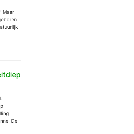
” Maar
 geboren
atuurlijk
itdiep
.
op
ling
enne. De