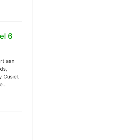
el 6
rt aan
ds,
 Cusiel.
 e…