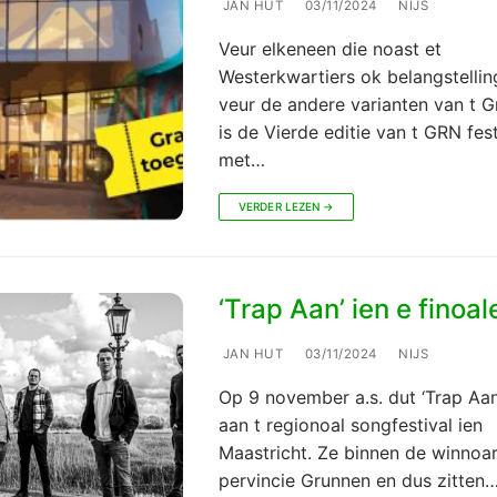
JAN HUT
03/11/2024
NIJS
Veur elkeneen die noast et
Westerkwartiers ok belangstellin
veur de andere varianten van t G
is de Vierde editie van t GRN fest
met…
VERDER LEZEN →
‘Trap Aan’ ien e finoal
JAN HUT
03/11/2024
NIJS
Op 9 november a.s. dut ‘Trap Aa
aan t regionoal songfestival ien
Maastricht. Ze binnen de winnoa
pervincie Grunnen en dus zitten