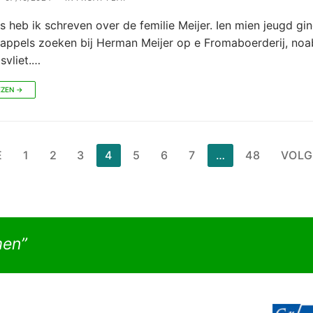
 heb ik schreven over de femilie Meijer. Ien mien jeugd gi
rappels zoeken bij Herman Meijer op e Fromaboerderij, noab
isvliet.…
EZEN →
chten
E
1
2
3
4
5
6
7
…
48
VOL
nering
men”