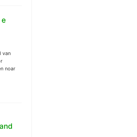
 e
d van
or
en noar
zand