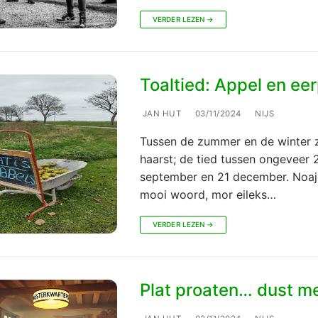
VERDER LEZEN →
Toaltied: Appel en eer
JAN HUT
03/11/2024
NIJS
Tussen de zummer en de winter z
haarst; de tied tussen ongeveer 
september en 21 december. Noajo
mooi woord, mor eileks…
VERDER LEZEN →
Plat proaten… dust m