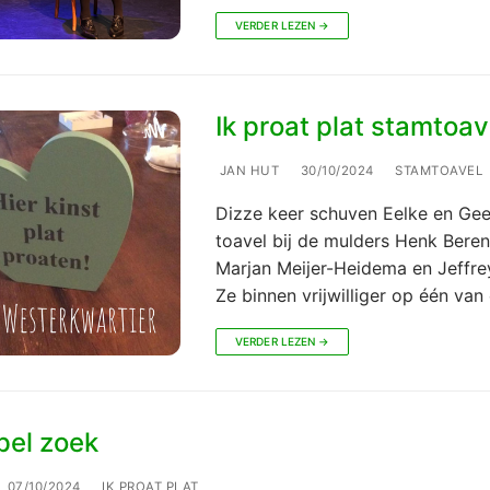
VERDER LEZEN →
Ik proat plat stamtoav
JAN HUT
30/10/2024
STAMTOAVEL
Dizze keer schuven Eelke en Gee
toavel bij de mulders Henk Beren
Marjan Meijer-Heidema en Jeffrey
Ze binnen vrijwilliger op één van
VERDER LEZEN →
pel zoek
07/10/2024
IK PROAT PLAT