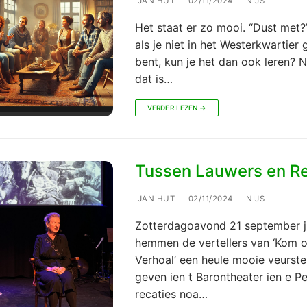
JAN HUT
02/11/2024
NIJS
Het staat er zo mooi. “Dust met?
als je niet in het Westerkwartier
bent, kun je het dan ook leren? N
dat is…
VERDER LEZEN →
Tussen Lauwers en Re
JAN HUT
02/11/2024
NIJS
Zotterdagoavond 21 september jl
hemmen de vertellers van ‘Kom 
Verhoal’ een heule mooie veurstel
geven ien t Barontheater ien e P
recaties noa…