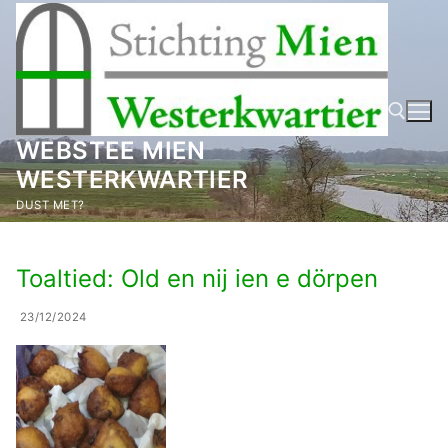
Ga
naar
de
inhoud
WEBSTEE MIEN
WESTERKWARTIER
Zoeken naar:
DUST MET?
Toaltied: Old en nij ien e dörpen
23/12/2024