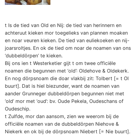
t Is de tied van Old en Nij: de tied van herinnern en
achteruut kieken mor toegelieks van plannen moaken
en noar veuren kieken. De tied van euliekoeken en nij-
joarsroltjes. En ok de tied om noar de noamen van ons
‘dubbeldörpen’ te kieken.
Bij ons ien t Westerketier gijt t om twee officiële
noamen die begunnen met ‘old’: Oldehove & Oldekerk.
En nog dörpsnoam die doar vlakbij zit: Tolbert [= t Ol
buurt]. Dat is hiel biezunder, want de noamen van
aander Grunneger dubbeldörpen begunnen niet met
‘old’ mor met ‘oud’: bv. Oude Pekela, Oudeschans of
Oudeschip.
t Zulfde, mor dan aansom, zien we weerom bij de
officiële noamen van de dubbeldörpen Niehove &
Niekerk en ok bij de dörpsnoam Niebert [= Nie buurt].