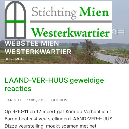
Ga
naar
de
inhoud
WEBSTEE MIEN
WESTERKWARTIER
Zoeken naar:
DUST MET?
LAAND-VER-HUUS geweldige
reacties
JAN HUT
14/03/2018
OLD NIJS
Op 9-10-11 en 12 meert gaf Kom op Verhoal ien t
Barontheater 4 veurstellingen LAAND-VER-HUUS.
Dizze veurstelling, moakt soamen met het