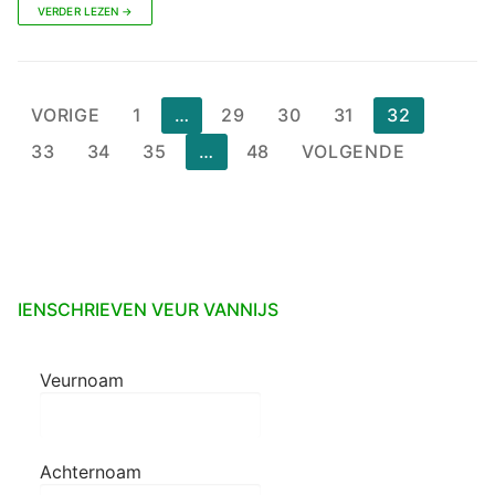
VERDER LEZEN →
Berichten
VORIGE
1
…
29
30
31
32
paginering
33
34
35
…
48
VOLGENDE
IENSCHRIEVEN VEUR VANNIJS
Veurnoam
Achternoam