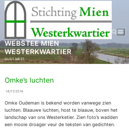
Ga
naar
de
inhoud
WEBSTEE MIEN
WESTERKWARTIER
Zoeken naar:
DUST MET?
Omke’s luchten
14/11/2014
Omke Oudeman is bekend worden vanwege zien
luchten. Blaauwe luchten, host te blaauw, boven het
landschap van ons Westerketier. Zien foto’s wadden
een mooie droager veur de teksten van gedichten.