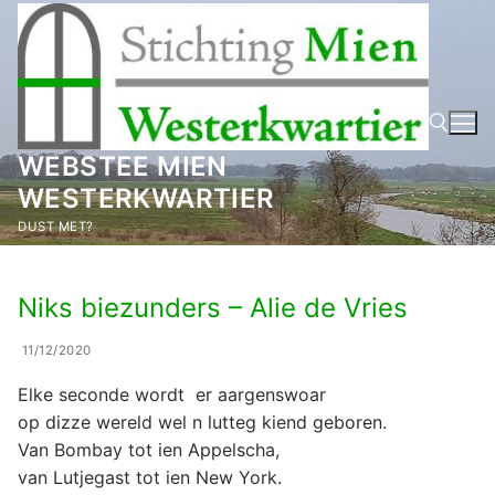
Ga
naar
de
inhoud
WEBSTEE MIEN
WESTERKWARTIER
Zoeken naar:
DUST MET?
Niks biezunders – Alie de Vries
11/12/2020
Elke seconde wordt er aargenswoar
op dizze wereld wel n lutteg kiend geboren.
Van Bombay tot ien Appelscha,
van Lutjegast tot ien New York.