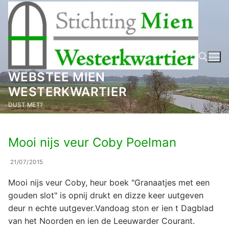
Ga
naar
de
inhoud
WEBSTEE MIEN
WESTERKWARTIER
Zoeken naar:
DUST MET?
Mooi nijs veur Coby Poelman
21/07/2015
Mooi nijs veur Coby, heur boek "Granaatjes met een
gouden slot" is opnij drukt en dizze keer uutgeven
deur n echte uutgever.Vandoag ston er ien t Dagblad
van het Noorden en ien de Leeuwarder Courant.