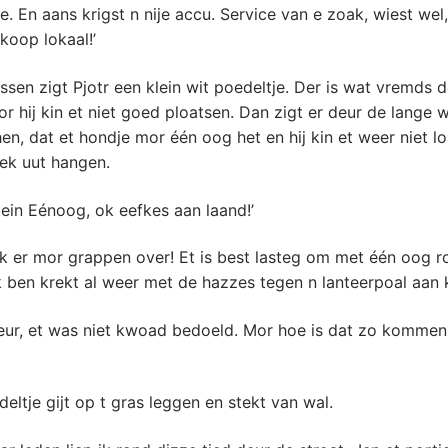
e. En aans krigst n nije accu. Service van e zoak, wiest wel
 koop lokaal!’
sen zigt Pjotr een klein wit poedeltje. Der is wat vremds 
or hij kin et niet goed ploatsen. Dan zigt er deur de lange w
hen, dat et hondje mor één oog het en hij kin et weer niet 
ek uut hangen.
ein Eénoog, ok eefkes aan laand!’
ak er mor grappen over! Et is best lasteg om met één oog r
k ben krekt al weer met de hazzes tegen n lanteerpoal aan 
heur, et was niet kwoad bedoeld. Mor hoe is dat zo kommen,
eltje gijt op t gras leggen en stekt van wal.