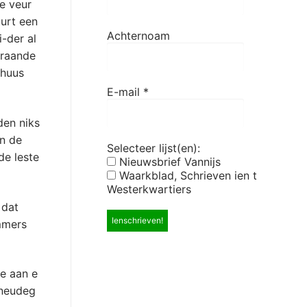
je veur
uurt een
Achternoam
i-der al
braande
rhuus
E-mail
*
den niks
n de
Selecteer lijst(en):
de leste
Nieuwsbrief Vannijs
Waarkblad, Schrieven ien t
Westerkwartiers
 dat
immers
je aan e
 neudeg