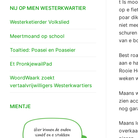
t Is moo
NIJ OP MIEN WESTERKWARTIER
op e fie
poar dik
Westerketierder Volkslied
niet me
schuren 
Meertmoand op school
van e bo
Toaltied: Poasei en Poaseier
Best roa
aan e h
Et PronkjewailPad
Rooie H
WoordWaark zoekt
weken wa
vertaalvrijwilligers Westerkwartiers
Maans wi
zien acc
MIENTJE
nog gar
Maans lo
overkaan