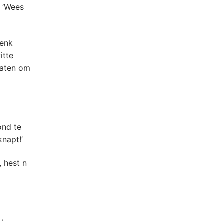
, ‘Wees
denk
itte
loaten om
ond te
knapt!’
 hest n