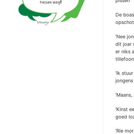
pissen
De boas 
opschote
‘Nee jon
dit joar
er niks 
tillefoo
‘Ik stuu
jongens 
‘Maans, 
‘Kinst e
goed loa
‘Rie mor