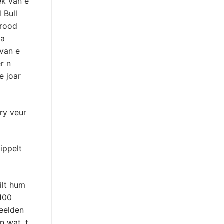
ek van e
 Bull
 rood
oa
 van e
r n
e joar
rry veur
ippelt
ilt hum
 100
eelden
n wat. t