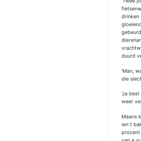
‘Twee jo
fietsen
drinken
gloeiend
gebeurd 
dierenar
vrachtw
duurd ve
‘Man, wa
die slec
‘Ja best
weer ve
Maans ko
ien t ba
procent
van e v