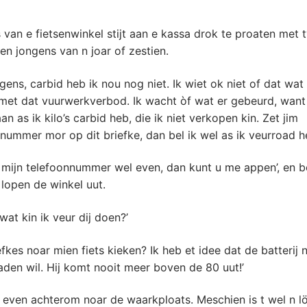
van e fietsenwinkel stijt aan e kassa drok te proaten met 
n jongens van n joar of zestien.
gens, carbid heb ik nou nog niet. Ik wiet ok niet of dat wat
 met dat vuurwerkverbod. Ik wacht òf wat er gebeurd, want
aan as ik kilo’s carbid heb, die ik niet verkopen kin. Zet jim
nnummer mor op dit briefke, dan bel ik wel as ik veurroad he
r mijn telefoonnummer wel even, dan kunt u me appen’, en b
lopen de winkel uut.
wat kin ik veur dij doen?’
efkes noar mien fiets kieken? Ik heb et idee dat de batterij n
den wil. Hij komt nooit meer boven de 80 uut!’
 even achterom noar de waarkploats. Meschien is t wel n l