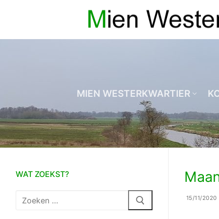
Ga
naar
de
inhoud
MIEN WESTERKWARTIER
K
Maans
WAT ZOEKST?
Zoeken
15/11/2020
naar: