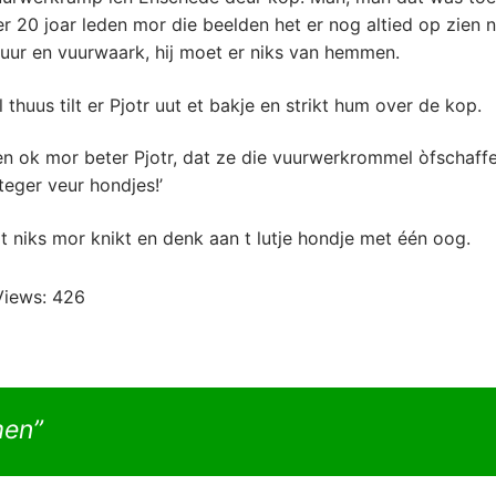
er 20 joar leden mor die beelden het er nog altied op zien n
Vuur en vuurwaark, hij moet er niks van hemmen.
thuus tilt er Pjotr uut et bakje en strikt hum over de kop.
en ok mor beter Pjotr, dat ze die vuurwerkrommel òfschaffe
teger veur hondjes!’
it niks mor knikt en denk aan t lutje hondje met één oog.
Views:
426
men”