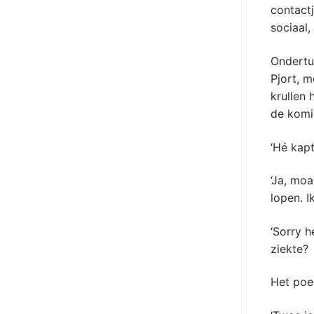
contactj
sociaal,
Ondertus
Pjort, m
krullen 
de komi
‘Hé kapt
‘Ja, mo
lopen. I
‘Sorry 
ziekte?
Het poed