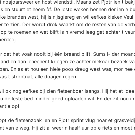
i noajoarsweer en host wiendstil. Maans zet Pjotr ien t bak
ts en stuurt et heem òf. De leste weken bennen der ien e b
ke branden west, hij is nijsgiereg en wil eefkes kieken.Veul 
er te zien. Der wordt drok waarkt om de resten van de ver
op te roemen en wat blift is n vremd leeg gat achter t veu
erderij.
r dat het voak nooit bij één braand blift. Sums i- der moan
aand en dan ieneenent kriegen ze achter mekoar bezoek va
oan. En as et nou een hiele poos dreug west was, mor nee 
s t strontnat, alle doagen regen.
l ok nog eefkes bij zien fietsenboer laangs. Hij het et idee
u de leste tied minder goed oploaden wil. En der zit nou 
antie op!
pt de fietsenzoak ien en Pjotr sprint vlug noar et grasveld
t van e weg. Hij zit al weer n haalf uur op e fiets en moet