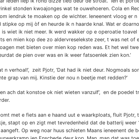
ar leden liep ik rond dizze tied deur de stroat. Ien et porti
winkel stonden kwoajonges wat te ouwehoeren. Cola en Red
 om iendruk te moaken op de wichter. Ieneenent vloog er n
 stipke op mij òf en heurde ik n haarde knal. Wat er doarn
is wiet ik niet meer. Ik werd wakker op e operoatie toavel
ts en mien kop dee zo aldervreselekste zeer, t was net of e
oagen met bieten over mien kop reden was. Et het wel twe
urdat de pien over was en ik weer fatsoenlek zien kon.’
t n verhoal!’, zeit Pjotr, ‘Dat had ik niet deur. Nogmoals so
hte grap van mij. Kinstie der nou n beetje met redden?’
 en ach dat konstoe ok niet wieten vanzulf’, en de poedel tr
rder.
mt met e fiets aan e haand uut e waarkploats, fluit Pjotr, t
kje, stapt op en zigt met tevredenheid dat de batterij weer
 aangeft. Op weg noar huus schieten Maans ieneenent de b
uurwerkramp ien Enschede deur kop. Man, man dat was toe