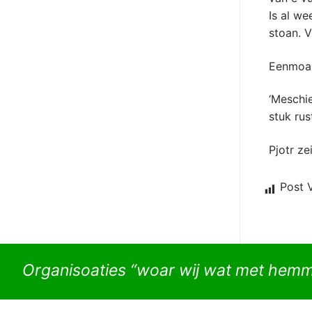
Is al we
stoan. 
Eenmoal 
‘Meschi
stuk rus
Pjotr ze
Post 
Organisoaties “woar wij wat met hem