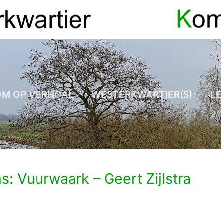
OM OP VERHOAL
WESTERKWARTIER(S)
L
: Vuurwaark – Geert Zijlstra