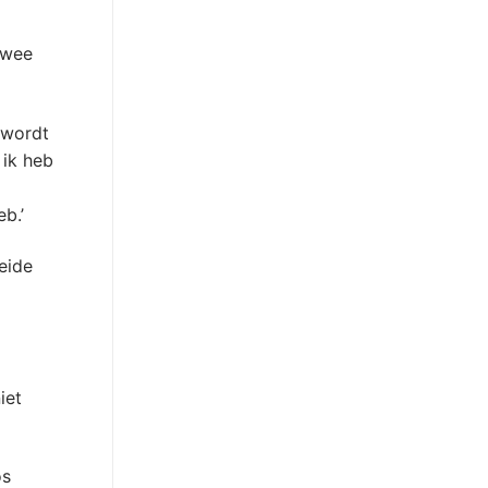
twee
 wordt
 ik heb
b.’
eide
iet
ös