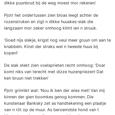
dikke puunbrud bij de weg moest mor rekenen’.
Pjotr het ondertussen zien bloas leegt achter de
rozenstruken en zigt n dikke huuskes-slak die
langzaam mor zeker omhoog klimt ien n struuk.
‘Goed nijs slakje, krigst nog veul meer gruun om aan te
knabbeln. Kinst der straks wel n tweede huus bij
kopen!’
De slak stekt zien voelsprieten recht omhoog: ‘Doar
komt niks van terecht met dizze huzenpriezen! Dat
ken bruun niet trekken’
Pjotr grinnikt wat: ‘Nou ik ben der wies met! Van mij
kinnen der gien boomkes genog kommen. Die
kunstenaar Banksky zet as handtekening een plaatje
van n röt op de muur. As beroemdste hond van t