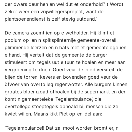
der dwars deur hen en wel dut et onderhold? t Wordt
zeker weer een vrijwillegersproject, want de
plantsoenendienst is zelf stevig uutdund.’
De camera zoemt ien op e wetholder. Hij klimt et
podium op ien n spiksplinternije gemeente-overall,
glimmende leerzen en n bats met et gemeentelogo ien
e hand. Hij vertelt dat de gemeente de burger
stimuleert om tegels uut e tuun te hoalen en meer aan
vergroening te doen. Goed veur de ‘biodiversiteit’ de
bijen de torren, kevers en bovendien goed veur de
òfvoer van overtolleg regenwotter. Alle burgers kinnen
groates bloemzoad òfhoalen bij de supermarkt en der
komt n gemeenteleke ‘Tegelambulance’, die
overtollege stoeptegels ophoald bij mensen die ze
kwiet willen. Maans kikt Piet op-en-del aan:
‘Tegelambulance!! Dat zal mooi worden bromt er, n