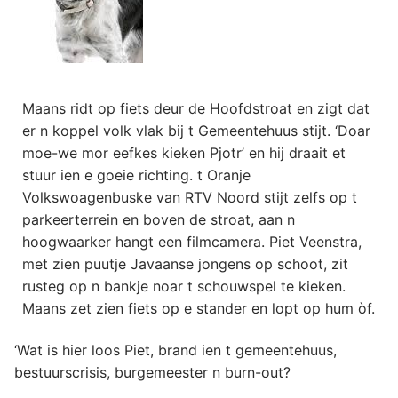
Maans ridt op fiets deur de Hoofdstroat en zigt dat
er n koppel volk vlak bij t Gemeentehuus stijt. ‘Doar
moe-we mor eefkes kieken Pjotr’ en hij draait et
stuur ien e goeie richting. t Oranje
Volkswoagenbuske van RTV Noord stijt zelfs op t
parkeerterrein en boven de stroat, aan n
hoogwaarker hangt een filmcamera. Piet Veenstra,
met zien puutje Javaanse jongens op schoot, zit
rusteg op n bankje noar t schouwspel te kieken.
Maans zet zien fiets op e stander en lopt op hum òf.
‘Wat is hier loos Piet, brand ien t gemeentehuus,
bestuurscrisis, burgemeester n burn-out?