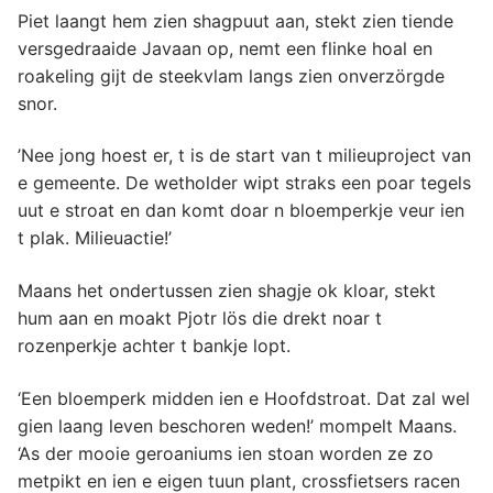
Piet laangt hem zien shagpuut aan, stekt zien tiende
versgedraaide Javaan op, nemt een flinke hoal en
roakeling gijt de steekvlam langs zien onverzörgde
snor.
’Nee jong hoest er, t is de start van t milieuproject van
e gemeente. De wetholder wipt straks een poar tegels
uut e stroat en dan komt doar n bloemperkje veur ien
t plak. Milieuactie!’
Maans het ondertussen zien shagje ok kloar, stekt
hum aan en moakt Pjotr lös die drekt noar t
rozenperkje achter t bankje lopt.
‘Een bloemperk midden ien e Hoofdstroat. Dat zal wel
gien laang leven beschoren weden!’ mompelt Maans.
‘As der mooie geroaniums ien stoan worden ze zo
metpikt en ien e eigen tuun plant, crossfietsers racen