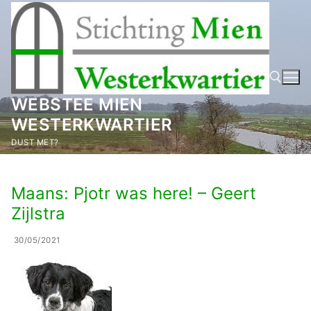
Ga
naar
de
inhoud
WEBSTEE MIEN
WESTERKWARTIER
Zoeken naar:
DUST MET?
Maans: Pjotr was here! – Geert
Zijlstra
30/05/2021