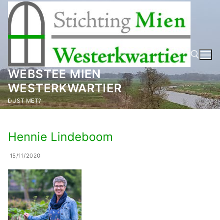
Ga
naar
de
inhoud
WEBSTEE MIEN
WESTERKWARTIER
Zoeken naar:
DUST MET?
Hennie Lindeboom
15/11/2020