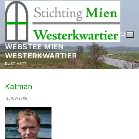
Ga
naar
de
inhoud
WEBSTEE MIEN
WESTERKWARTIER
Zoeken naar:
DUST MET?
Katman
25/08/2008