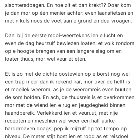
slachtersdoagen. En hoe zit et dan krekt?? Doar kom
je dan mor op één menier achter: even laansfietsen en
met n kulsmoes de voet aan e grond en deurvroagen.
Dan, bij de eerste mooi-weertekens ien e lucht en
even de dag heurzulf bewiezen loaten, et volk rondom
op e hoogte brengen van een langere slag om en
loater thuus, mor wel veur et eten.
Et is zo met de dichte oostewien op e borst nog wel
een trap meer dan ik rekend har, mor over de helft is
et moeilek weerom, as je de weeromreis even buuten
de som holden. En ach, de thuusreis is et overkommen
mor met de wiend ien e rug en jeugdegheid binnen
haandbereik. Verlekkerd ien et veuruut, met nije
recepten en meschien wel weer een half uurke
harddroaven doags, pep ik mijzulf op tot tempo op
niveau. De meter stijt host ien et rood as et reisdoel