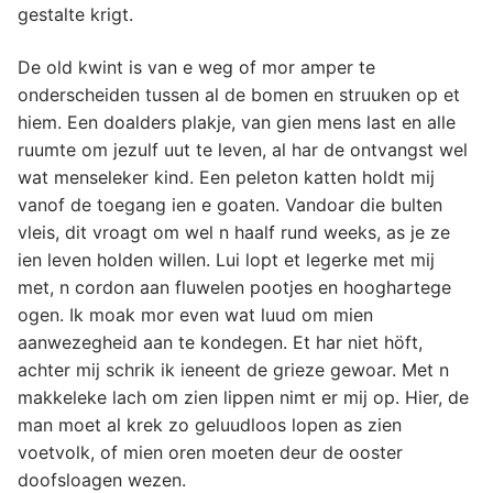
gestalte krigt.
De old kwint is van e weg of mor amper te
onderscheiden tussen al de bomen en struuken op et
hiem. Een doalders plakje, van gien mens last en alle
ruumte om jezulf uut te leven, al har de ontvangst wel
wat menseleker kind. Een peleton katten holdt mij
vanof de toegang ien e goaten. Vandoar die bulten
vleis, dit vroagt om wel n haalf rund weeks, as je ze
ien leven holden willen. Lui lopt et legerke met mij
met, n cordon aan fluwelen pootjes en hooghartege
ogen. Ik moak mor even wat luud om mien
aanwezegheid aan te kondegen. Et har niet höft,
achter mij schrik ik ieneent de grieze gewoar. Met n
makkeleke lach om zien lippen nimt er mij op. Hier, de
man moet al krek zo geluudloos lopen as zien
voetvolk, of mien oren moeten deur de ooster
doofsloagen wezen.