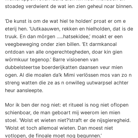
stoadeg verdwient de wat ien zien geheul noar binnen.
‘De kunst is om de wat hiel te holden’ proat er om e
eterij hen. ‘Uutkaauwen, rekken en hielholden, dat is de
truuk. En dan mörgen …..hatsekidee,’ moakt er een
veegbeweging onder zien billen. ‘Et darmkanoal
ontdoan van alle ongerechtegheden, doar kin gien
wörmkuur tegenop.’ Barre visioenen van
dubbelsteertse boerderijkatten daansen veur mien
ogen. Al die moalen da’k Mimi verlössen mos van zo n
streng watten die ze as n onwilleg uutwarpsel achter
heur aansleepte.
Mor ik ben der nog niet: et ritueel is nog niet oflopen
schienboar, de man geboart mij weerom ien mien
stoel. ‘Wolst et wieten niet?’straft er de nijsgieregheid.
‘Wolst et toch allemoal wieten. Dan moest niet
votlopen, de finoale moet nog begunnen.’