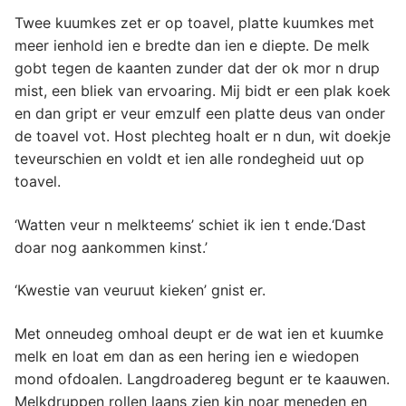
Twee kuumkes zet er op toavel, platte kuumkes met
meer ienhold ien e bredte dan ien e diepte. De melk
gobt tegen de kaanten zunder dat der ok mor n drup
mist, een bliek van ervoaring. Mij bidt er een plak koek
en dan gript er veur emzulf een platte deus van onder
de toavel vot. Host plechteg hoalt er n dun, wit doekje
teveurschien en voldt et ien alle rondegheid uut op
toavel.
‘Watten veur n melkteems’ schiet ik ien t ende.‘Dast
doar nog aankommen kinst.’
‘Kwestie van veuruut kieken’ gnist er.
Met onneudeg omhoal deupt er de wat ien et kuumke
melk en loat em dan as een hering ien e wiedopen
mond ofdoalen. Langdroadereg begunt er te kaauwen.
Melkdruppen rollen laans zien kin noar meneden en