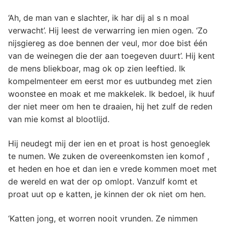
‘Ah, de man van e slachter, ik har dij al s n moal
verwacht’. Hij leest de verwarring ien mien ogen. ‘Zo
nijsgiereg as doe bennen der veul, mor doe bist één
van de weinegen die der aan toegeven duurt’. Hij kent
de mens bliekboar, mag ok op zien leeftied. Ik
kompelmenteer em eerst mor es uutbundeg met zien
woonstee en moak et me makkelek. Ik bedoel, ik huuf
der niet meer om hen te draaien, hij het zulf de reden
van mie komst al blootlijd.
Hij neudegt mij der ien en et proat is host genoeglek
te numen. We zuken de overeenkomsten ien komof ,
et heden en hoe et dan ien e vrede kommen moet met
de wereld en wat der op omlopt. Vanzulf komt et
proat uut op e katten, je kinnen der ok niet om hen.
‘Katten jong, et worren nooit vrunden. Ze nimmen