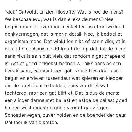
‘Kiek.’ Ontvoldt er zien filosofie, ‘Wat is nou de mens?
Welbeschaauwd, wat is dan eileks de mens? Nee,
begun nou niet over mor n enkel feit as et ontwikkeld
denkvermogen, dat is mor n detail. Nee, ik bedoel et
organisme mens. Dat wiekt ien niks of van n dier, et is
etzulfde mechanisme. Et komt der op del dat de mens
aans niks is as n bult vleis dat rondom n gat drapeerd
is. Ast et goed bekiekst bennen wij niks aans as een
kerstkraans, een aankleed gat. Nou zitten doar aan t
begun en ende en tussendeur wat spieren en kleppen
om de boel dicht te holden, aans wordt et wat
tochtereg, mor een gat blift et. Dat is dus de mens:
een slinger darms met ballast en astoe de ballast goed
holden wilst moestoe goed veur et gat zörgen.
Schostienvegen, zuver holden en de boender der deur.
Dat leer ik van e katten.’