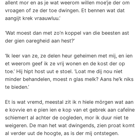
allent mor en as je wat weerom willen moe’je der om
vroagen of ze der toe dwingen. Et bennen wat dat
aangijt krek vraauwluu.’
‘Wat moest dan met zo’n koppel van die beesten ast
der gien oaregheid aan hest?’
‘Ik leer van ze, ze delen heur geheimen met mij, en ien
et weerom geef ik ze vrij wonen en de kost der op
toe.’ Hij hipt host uut e stoel. ‘Loat me dij nou niet
minder behandelen, moest n glas melk? Aans he’k niks
te bieden.’
Et is wat vremd, meestal zit ik n hiele mörgen wat aan
e kovvie en e pien ien e kop van et gebrek aan cafeïne
schiemert al achter de oogleden, mor ik duur niet te
weigeren. De man het wat dwingends, zien proat komt
al verder uut de hoogte, as is der mij ontstegen.