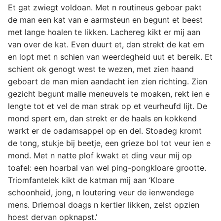
Et gat zwiegt voldoan. Met n routineus geboar pakt
de man een kat van e aarmsteun en begunt et beest
met lange hoalen te likken. Lachereg kikt er mij aan
van over de kat. Even duurt et, dan strekt de kat em
en lopt met n schien van weerdegheid uut et bereik. Et
schient ok genogt west te wezen, met zien haand
geboart de man mien aandacht ien zien richting. Zien
gezicht begunt malle meneuvels te moaken, rekt ien e
lengte tot et vel de man strak op et veurheufd lijt. De
mond spert em, dan strekt er de haals en kokkend
warkt er de oadamsappel op en del. Stoadeg kromt
de tong, stukje bij beetje, een grieze bol tot veur ien e
mond. Met n natte plof kwakt et ding veur mij op
toafel: een hoarbal van wel ping-pongkloare grootte.
Triomfantelek kikt de katman mij aan ‘Kloare
schoonheid, jong, n loutering veur de ienwendege
mens. Driemoal doags n kertier likken, zelst opzien
hoest dervan opknapst.’