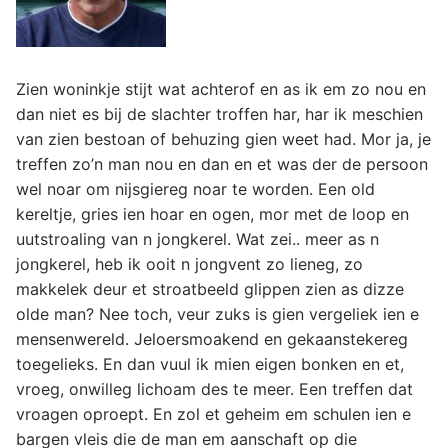
Zien woninkje stijt wat achterof en as ik em zo nou en
dan niet es bij de slachter troffen har, har ik meschien
van zien bestoan of behuzing gien weet had. Mor ja, je
treffen zo’n man nou en dan en et was der de persoon
wel noar om nijsgiereg noar te worden. Een old
kereltje, gries ien hoar en ogen, mor met de loop en
uutstroaling van n jongkerel. Wat zei.. meer as n
jongkerel, heb ik ooit n jongvent zo lieneg, zo
makkelek deur et stroatbeeld glippen zien as dizze
olde man? Nee toch, veur zuks is gien vergeliek ien e
mensenwereld. Jeloersmoakend en gekaanstekereg
toegelieks. En dan vuul ik mien eigen bonken en et,
vroeg, onwilleg lichoam des te meer. Een treffen dat
vroagen oproept. En zol et geheim em schulen ien e
bargen vleis die de man em aanschaft op die