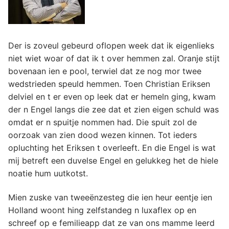
Der is zoveul gebeurd oflopen week dat ik eigenlieks
niet wiet woar of dat ik t over hemmen zal. Oranje stijt
bovenaan ien e pool, terwiel dat ze nog mor twee
wedstrieden speuld hemmen. Toen Christian Eriksen
delviel en t er even op leek dat er hemeln ging, kwam
der n Engel langs die zee dat et zien eigen schuld was
omdat er n spuitje nommen had. Die spuit zol de
oorzoak van zien dood wezen kinnen.
Tot ieders
opluchting het Eriksen t overleeft. En die Engel is wat
mij betreft een duvelse Engel en gelukkeg het de hiele
noatie hum uutkotst.
Mien zuske van tweeënzesteg die ien heur eentje ien
Holland woont hing zelfstandeg n luxaflex op en
schreef op e femilieapp dat ze van ons mamme leerd