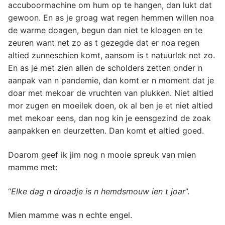
accuboormachine om hum op te hangen, dan lukt dat
gewoon. En as je groag wat regen hemmen willen noa
de warme doagen, begun dan niet te kloagen en te
zeuren want net zo as t gezegde dat er noa regen
altied zunneschien komt, aansom is t natuurlek net zo.
En as je met zien allen de scholders zetten onder n
aanpak van n pandemie, dan komt er n moment dat je
doar met mekoar de vruchten van plukken. Niet altied
mor zugen en moeilek doen, ok al ben je et niet altied
met mekoar eens, dan nog kin je eensgezind de zoak
aanpakken en deurzetten. Dan komt et altied goed.
Doarom geef ik jim nog n mooie spreuk van mien
mamme met:
“
Elke dag n droadje is n hemdsmouw ien t joar
”.
Mien mamme was n echte engel.