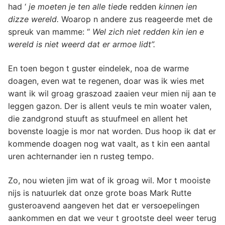
had ‘
je moeten je ten alle tied
e redden
kinnen ien
dizze wereld.
Woarop n andere zus reageerde met de
spreuk van mamme: “
Wel zich niet redden kin ien e
wereld is niet weerd dat er armoe lidt”.
En toen begon t guster eindelek, noa de warme
doagen, even wat te regenen, doar was ik wies met
want ik wil groag graszoad zaaien veur mien nij aan te
leggen gazon. Der is allent veuls te min woater valen,
die zandgrond stuuft as stuufmeel en allent het
bovenste loagje is mor nat worden. Dus hoop ik dat er
kommende doagen nog wat vaalt, as t kin een aantal
uren achternander ien n rusteg tempo.
Zo, nou wieten jim wat of ik groag wil. Mor t mooiste
nijs is natuurlek dat onze grote boas Mark Rutte
gusteroavend aangeven het dat er versoepelingen
aankommen en dat we veur t grootste deel weer terug