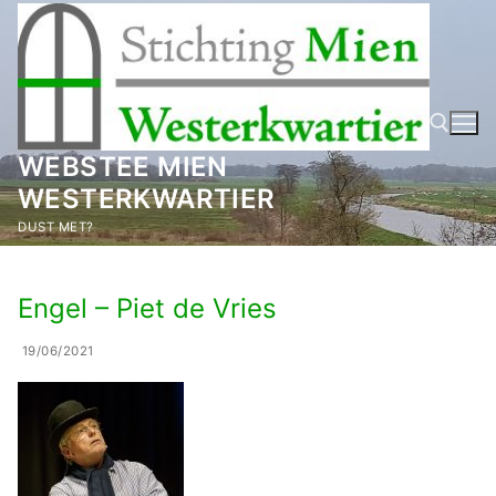
Ga
naar
de
inhoud
WEBSTEE MIEN
WESTERKWARTIER
Zoeken naar:
DUST MET?
Engel – Piet de Vries
19/06/2021