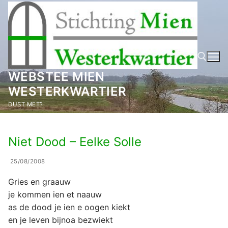
Ga
naar
de
inhoud
WEBSTEE MIEN
WESTERKWARTIER
Zoeken naar:
DUST MET?
Niet Dood – Eelke Solle
25/08/2008
Gries en graauw
je kommen ien et naauw
as de dood je ien e oogen kiekt
en je leven bijnoa bezwiekt