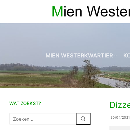
Ga
naar
de
inhoud
MIEN WESTERKWARTIER
K
Dizze
WAT ZOEKST?
Zoeken
30/04/2021
naar: