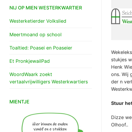
NIJ OP MIEN WESTERKWARTIER
Westerketierder Volkslied
Meertmoand op school
Toaltied: Poasei en Poaseier
Wekeleks 
stukjes w
Et PronkjewailPad
Henk Wier
WoordWaark zoekt
ons. Wij
vertaalvrijwilligers Westerkwartiers
der n ver
Westerkwa
MIENTJE
Stuur he
Dizze wee
Olhoof..