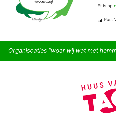
Et is op
d
Post 
Organisoaties “woar wij wat met hem