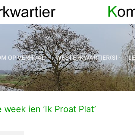
OM OP VERHOAL
WESTERKWARTIER(S)
L
 week ien ‘Ik Proat Plat’