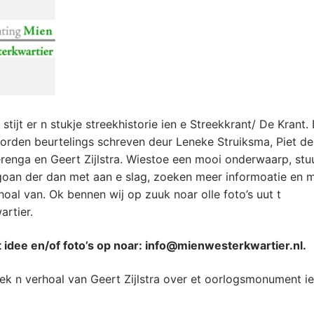
stijt er n stukje streekhistorie ien e Streekkrant/ De Krant.
orden beurtelings schreven deur Leneke Struiksma, Piet de 
enga en Geert Zijlstra. Wiestoe een mooi onderwaarp, stu
 goan der dan met aan e slag, zoeken meer informoatie en
hoal van. Ok bennen wij op zuuk noar olle foto’s uut t
rtier.
t idee en/of foto’s op noar: info@mienwesterkwartier.nl.
k n verhoal van Geert Zijlstra over et oorlogsmonument i