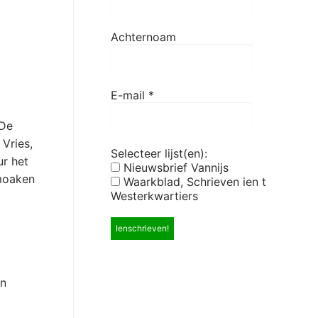
Achternoam
E-mail
*
 De
Vries,
Selecteer lijst(en):
ur het
Nieuwsbrief Vannijs
 moaken
Waarkblad, Schrieven ien t
Westerkwartiers
en