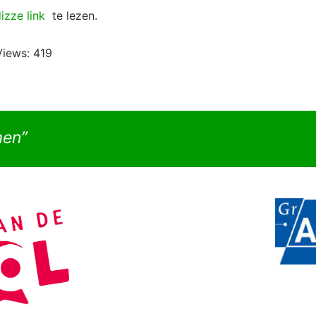
izze link
te lezen.
Views:
419
men”