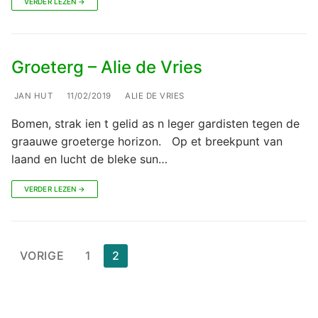
VERDER LEZEN →
Groeterg – Alie de Vries
JAN HUT
11/02/2019
ALIE DE VRIES
Bomen, strak ien t gelid as n leger gardisten tegen de
graauwe groeterge horizon. Op et breekpunt van
laand en lucht de bleke sun…
VERDER LEZEN →
Berichten
VORIGE
1
2
paginering