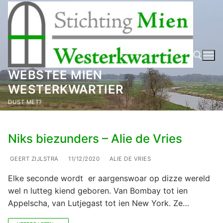
Ga
naar
de
inhoud
WEBSTEE MIEN
WESTERKWARTIER
Zoeken naar:
DUST MET?
Niks biezunders – Alie de Vries
GEERT ZIJLSTRA
11/12/2020
ALIE DE VRIES
Elke seconde wordt er aargenswoar op dizze wereld
wel n lutteg kiend geboren. Van Bombay tot ien
Appelscha, van Lutjegast tot ien New York. Ze…