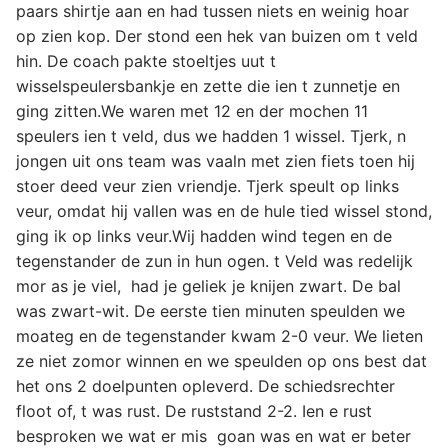
paars shirtje aan en had tussen niets en weinig hoar
op zien kop. Der stond een hek van buizen om t veld
hin. De coach pakte stoeltjes uut t
wisselspeulersbankje en zette die ien t zunnetje en
ging zitten.We waren met 12 en der mochen 11
speulers ien t veld, dus we hadden 1 wissel. Tjerk, n
jongen uit ons team was vaaln met zien fiets toen hij
stoer deed veur zien vriendje. Tjerk speult op links
veur, omdat hij vallen was en de hule tied wissel stond,
ging ik op links veur.Wij hadden wind tegen en de
tegenstander de zun in hun ogen. t Veld was redelijk
mor as je viel, had je geliek je knijen zwart. De bal
was zwart-wit. De eerste tien minuten speulden we
moateg en de tegenstander kwam 2-0 veur. We lieten
ze niet zomor winnen en we speulden op ons best dat
het ons 2 doelpunten opleverd. De schiedsrechter
floot of, t was rust. De ruststand 2-2. Ien e rust
besproken we wat er mis goan was en wat er beter