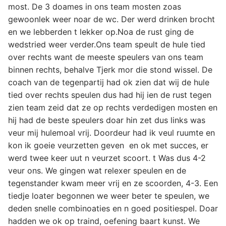
most. De 3 doames in ons team mosten zoas
gewoonlek weer noar de wc. Der werd drinken brocht
en we lebberden t lekker op.Noa de rust ging de
wedstried weer verder.Ons team speult de hule tied
over rechts want de meeste speulers van ons team
binnen rechts, behalve Tjerk mor die stond wissel. De
coach van de tegenpartij had ok zien dat wij de hule
tied over rechts speulen dus had hij ien de rust tegen
zien team zeid dat ze op rechts verdedigen mosten en
hij had de beste speulers doar hin zet dus links was
veur mij hulemoal vrij. Doordeur had ik veul ruumte en
kon ik goeie veurzetten geven en ok met succes, er
werd twee keer uut n veurzet scoort. t Was dus 4-2
veur ons. We gingen wat relexer speulen en de
tegenstander kwam meer vrij en ze scoorden, 4-3. Een
tiedje loater begonnen we weer beter te speulen, we
deden snelle combinoaties en n goed positiespel. Doar
hadden we ok op traind, oefening baart kunst. We