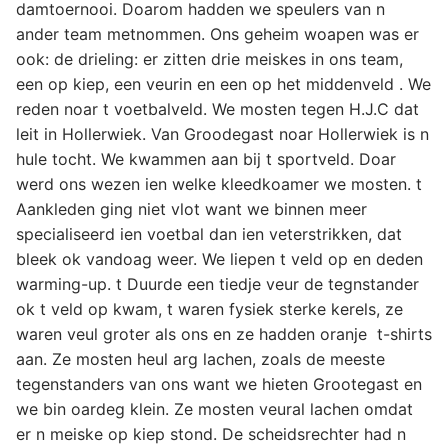
damtoernooi. Doarom hadden we speulers van n
ander team metnommen. Ons geheim woapen was er
ook: de drieling: er zitten drie meiskes in ons team,
een op kiep, een veurin en een op het middenveld . We
reden noar t voetbalveld. We mosten tegen H.J.C dat
leit in Hollerwiek. Van Groodegast noar Hollerwiek is n
hule tocht. We kwammen aan bij t sportveld. Doar
werd ons wezen ien welke kleedkoamer we mosten. t
Aankleden ging niet vlot want we binnen meer
specialiseerd ien voetbal dan ien veterstrikken, dat
bleek ok vandoag weer. We liepen t veld op en deden
warming-up. t Duurde een tiedje veur de tegnstander
ok t veld op kwam, t waren fysiek sterke kerels, ze
waren veul groter als ons en ze hadden oranje t-shirts
aan. Ze mosten heul arg lachen, zoals de meeste
tegenstanders van ons want we hieten Grootegast en
we bin oardeg klein. Ze mosten veural lachen omdat
er n meiske op kiep stond. De scheidsrechter had n