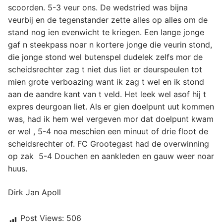
scoorden. 5-3 veur ons. De wedstried was bijna
veurbij en de tegenstander zette alles op alles om de
stand nog ien evenwicht te kriegen. Een lange jonge
gaf n steekpass noar n kortere jonge die veurin stond,
die jonge stond wel butenspel dudelek zelfs mor de
scheidsrechter zag t niet dus liet er deurspeulen tot
mien grote verboazing want ik zag t wel en ik stond
aan de aandre kant van t veld. Het leek wel asof hij t
expres deurgoan liet. Als er gien doelpunt uut kommen
was, had ik hem wel vergeven mor dat doelpunt kwam
er wel , 5-4 noa meschien een minuut of drie floot de
scheidsrechter of. FC Grootegast had de overwinning
op zak 5-4 Douchen en aankleden en gauw weer noar
huus.
Dirk Jan Apoll
Post Views:
506