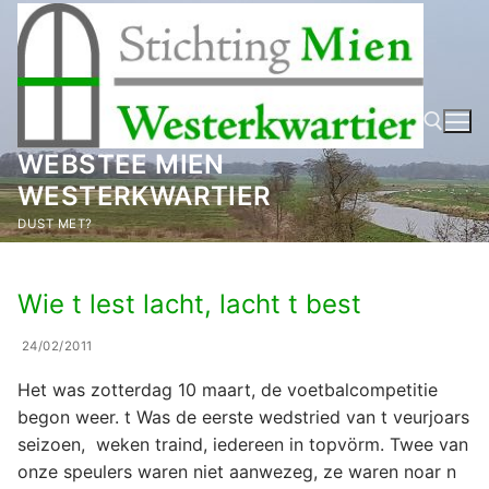
Ga
naar
de
inhoud
WEBSTEE MIEN
WESTERKWARTIER
Zoeken naar:
DUST MET?
Wie t lest lacht, lacht t best
24/02/2011
Het was zotterdag 10 maart, de voetbalcompetitie
begon weer. t Was de eerste wedstried van t veurjoars
seizoen, weken traind, iedereen in topvörm. Twee van
onze speulers waren niet aanwezeg, ze waren noar n