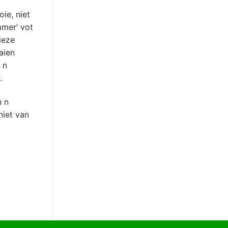
ie, niet
mmer’ vot
ieze
aien
 n
.
n n
niet van