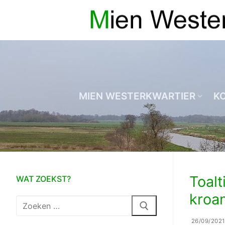
Ga
naar
de
inhoud
MIEN WESTERKWARTIER
K
Toal
WAT ZOEKST?
kroa
Zoeken
naar:
26/09/2021