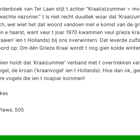
rdenboek van Ter Laan stijt t achter “Kraai(e)zummer = moo
achte nazomer.” t Is niet recht duudlek woar dat ‘Kraaizu
ch, wel wiet het dat woord vandoen met e komst van de gr
en e haarst, want veur t joar 1970 kwammen veul grieze kra
raaien’ ien t Hollands) bij ons overwintern. Dat leverde zulfs
ord op: Om één Grieze Kraai wordt t nog gien kolde winter
ien holdt dat ‘Kraaizummer’ verband met t overtrekken va
gel, de kroan (‘kraanvogel’ ien t Hollands). Hoe dan ok, ge
rre vogels die ien t noajoar kommen!
kes
Views:
505