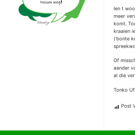
Ien t woo
meer verw
komt. To
kraaien i
(‘bonte k
spreekwo
Of missch
aander vo
al die ve
Tonko Uf
Post 