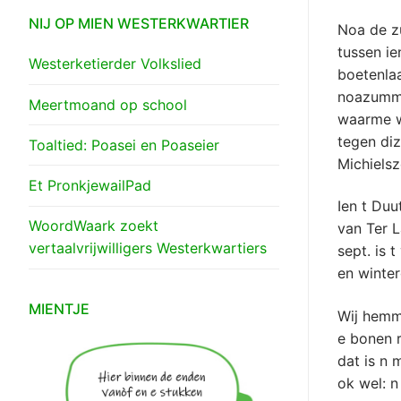
NIJ OP MIEN WESTERKWARTIER
Noa de z
tussen i
Westerketierder Volkslied
boetenlaa
noazumme
Meertmoand op school
waarme we
tegen diz
Toaltied: Poasei en Poaseier
Michielsz
Et PronkjewailPad
Ien t Duu
WoordWaark zoekt
van Ter L
vertaalvrijwilligers Westerkwartiers
sept. is 
en winter
MIENTJE
Wij hemm
e bonen 
dat is n 
ok wel: n