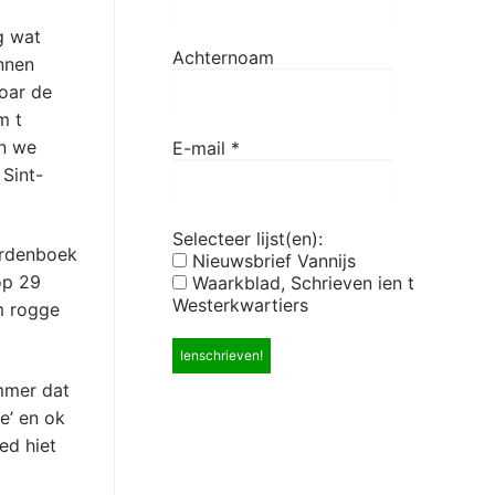
g wat
Achternoam
nnen
oar de
m t
en we
E-mail
*
Sint-
Selecteer lijst(en):
oordenboek
Nieuwsbrief Vannijs
op 29
Waarkblad, Schrieven ien t
Westerkwartiers
m rogge
mmer dat
e’ en ok
ed hiet