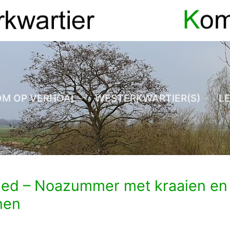
OM OP VERHOAL
WESTERKWARTIER(S)
L
tied – Noazummer met kraaien en
nen