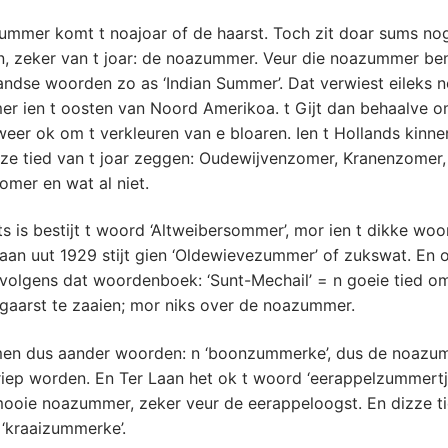
ummer komt t noajoar of de haarst. Toch zit doar sums no
en, zeker van t joar: de noazummer. Veur die noazummer be
ndse woorden zo as ‘Indian Summer’. Dat verwiest eileks n
r ien t oosten van Noord Amerikoa. t Gijt dan behaalve o
er ok om t verkleuren van e bloaren. Ien t Hollands kinn
ze tied van t joar zeggen: Oudewijvenzomer, Kranenzomer, 
omer en wat al niet.
ts is bestijt t woord ‘Altweibersommer’, mor ien t dikke w
aan uut 1929 stijt gien ‘Oldewievezummer’ of zukswat. En 
t volgens dat woordenboek: ‘Sunt-Mechail’ = n goeie tied o
gaarst te zaaien; mor niks over de noazummer.
en dus aander woorden: n ‘boonzummerke’, dus de noazu
riep worden. En Ter Laan het ok t woord ‘eerappelzummertj
mooie noazummer, zeker veur de eerappeloogst. En dizze ti
 ‘kraaizummerke’.