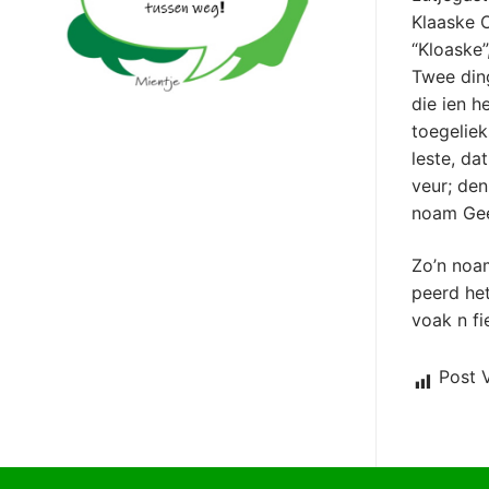
Klaaske 
“Kloaske”
Twee din
die ien h
toegeliek
leste, da
veur; de
noam Geer
Zo’n noa
peerd het
voak n fie
Post 