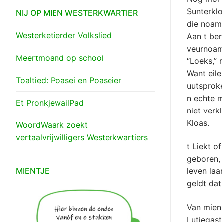
Sunterklo
NIJ OP MIEN WESTERKWARTIER
die noam
Westerketierder Volkslied
Aan t be
veurnoam
Meertmoand op school
“Loeks,” 
Want eil
Toaltied: Poasei en Poaseier
uutsproke
n echte m
Et PronkjewailPad
niet verk
Kloas.
WoordWaark zoekt
vertaalvrijwilligers Westerkwartiers
t Liekt o
geboren,
MIENTJE
leven laa
geldt dat
Van mien
Lutjegas