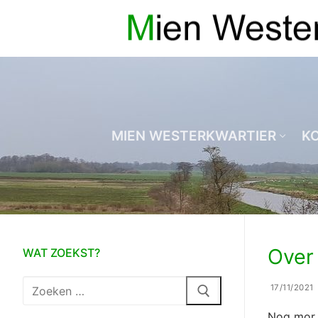
Ga
naar
de
inhoud
MIEN WESTERKWARTIER
K
Over
WAT ZOEKST?
Zoeken
17/11/2021
naar:
Nog mor 