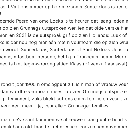
as. t Valt ons amper op hoe biezunder Sunterkloas is: ien e
!
roemde Peerd van ome Loeks is te heuren dat laang leden 
 op zien Grunnegs uutsproken wer. Ien dat olde verske hie
mor ien 2021 is de uutsproak grif op zien Hollands: Luuk of
eks is der nou nog mor één met n veurnoam die op zien Gr
n wordt: Sunnerkloas, Sunterkloas of Sunt Nikloas. Juust 
an is, n tastboar persoon, het hij n Grunneger noam. Mor 
leed is hiet tegenwoordeg altied Klaas (of vanzulf aanswat)
f rond t joar 1900 n omslagpunt zit: is n man of vraauw veur
 dan wordt e veurnoam meest op zien Grunnegs uutsproken,
ng. Teminnent, zuks bliekt uut ons eigen femilie en veur t z
 veur veul meer – ja, veur alle – Grunneger femilies.
 mamme’s kaant kommen we al eeuwen laang uut e buurt 
t en ik har n old-taande, geboren ien Doezum ien november