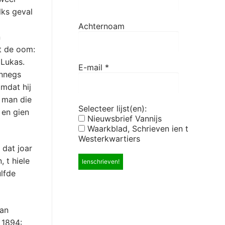
lks geval
Achternoam
n
t de oom:
 Lukas.
E-mail
*
unnegs
omdat hij
n man die
Selecteer lijst(en):
 en gien
Nieuwsbrief Vannijs
Waarkblad, Schrieven ien t
Westerkwartiers
 dat joar
 t hiele
ulfde
van
 1894: