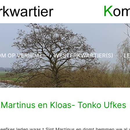
OM OP VERHOAL
WESTERKWARTIER(S)
L
 Martinus en Kloas- Tonko Ufkes
eefkes leden waas t Sint Martinus en domt hemmen we al