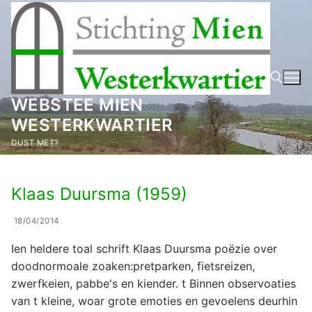
Ga
naar
de
inhoud
WEBSTEE MIEN
WESTERKWARTIER
Zoeken naar:
DUST MET?
Klaas Duursma (1959)
18/04/2014
Ien heldere toal schrift Klaas Duursma poëzie over
doodnormoale zoaken:pretparken, fietsreizen,
zwerfkeien, pabbe's en kiender. t Binnen observoaties
van t kleine, woar grote emoties en gevoelens deurhin